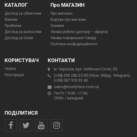
КАТАЛОГ
Про МАГАЗИН
Догляд за обличчям
Про магазин
Макіяж
Відгуки про магазин
Пробники
Знижки
Догляд за волоссям
Умови роботи (договір – оферта)
Догляд за тілом
Умови повернення товару
Політика конфіденційності
КОРИСТУВАЧ
КОНТАКТИ
Увійти
м. Черкаси, вул. Небесної Сотні, 20
Реєстрація
(+38) 093 280 25 00 (Viber, WApp, Telegram),
(+38) 067 976 33 40
sales@lovelyface.com.ua
Пн-Пт / 9:00 - 17:00,
Сб-Вс / вихідний
ПОДІЛИТИСЯ