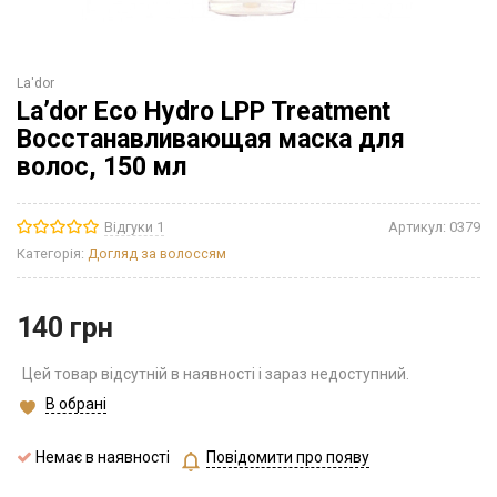
La'dor
La’dor Eco Hydro LPP Treatment
Восстанавливающая маска для
волос, 150 мл
Відгуки 1
Артикул:
0379
Категорія:
Догляд за волоссям
140
грн
Цей товар відсутній в наявності і зараз недоступний.
В обрані
Немає в наявності
Повідомити про появу