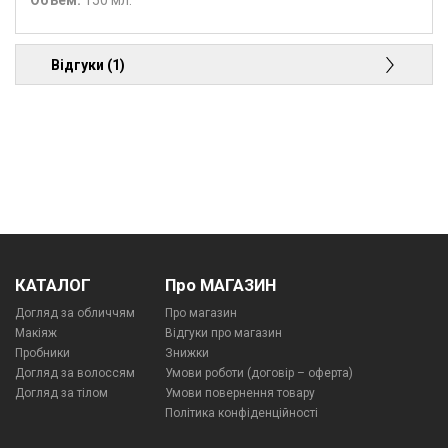
Объем:
150 мл.
Відгуки (1)
КАТАЛОГ
Про МАГАЗИН
Догляд за обличчям
Про магазин
Макіяж
Відгуки про магазин
Пробники
Знижки
Догляд за волоссям
Умови роботи (договір – оферта)
Догляд за тілом
Умови повернення товару
Політика конфіденційності