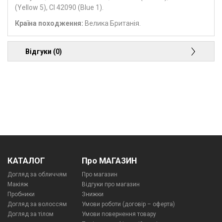
(Yellow 5), CI 42090 (Blue 1).
Країна походження:
Велика Британія.
Відгуки (0)
КАТАЛОГ
Про МАГАЗИН
Догляд за обличчям
Про магазин
Макіяж
Відгуки про магазин
Пробники
Знижки
Догляд за волоссям
Умови роботи (договір – оферта)
Догляд за тілом
Умови повернення товару