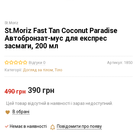
St.Moriz
St.Moriz Fast Tan Coconut Paradise
Автобронзат-мус для експрес
засмаги, 200 мл
Відгуки 0
Артикул:
1850
Категорії:
Догляд за тілом
,
Тіло
390
грн
490
грн
Цей товар відсутній в наявності і зараз недоступний.
В обрані
Немає в наявності
Повідомити про появу