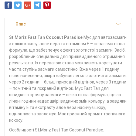
Опис
St.Moriz Fast Tan Coconut Paradise
Мус для автозасмаги
з олією кокосу, алое вера та вітаміном Е – невагома пінна
формула, що забезпечує ефект золотистої засмаги. Засіб,
розроблений спеціально для пришвидшеного отримання
результатів. Їх перевагою стала можливість корегувати
час та ступінь засмаги самостійно. Вже через 1 годину
після нанесення, шкіра набуває легкої золотистої засмаги,
через 2 години – більш природній відтінок, через 3 години
– помітний та яскравий відтінок. Мус Fast Tan для
швидкого прояву засмаги – легка пінна формула, що за
лічені години надає шкірі видимих змін кольору, а завдяки
вітаміну Е та екстракту алое вера насичує шкіру,
відновлює та зволожує. Має приємний аромат тропічного
кокосу.
Особливості St.Moriz Fast Tan Coconut Paradise: