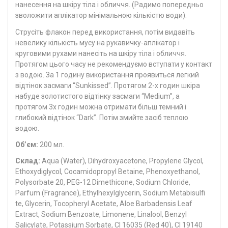
нанесення на шкіру тіла і обличчя. (Радимо попередньо
зволожити аплікатор мінімальною кількістю води).
Струсіть флакон перед використання, потім видавіть
невелику кількість мусу на рукавичку-аплікатор і
круговими рухами нанесіть на шкіру тіла і обличчя.
Протягом цього часу не рекомендуємо вступати у контакт
з водою. За 1 годину використання проявиться легкий
відтінок засмаги “Sunkissed”. Протягом 2-х годин шкіра
набуде золотистого відтінку засмаги “Medium”, а
протягом 3х годин можна отримати більш темний і
глибокий відтінок “Dark”. Потім змийте засіб теплою
водою.
Об’єм:
200 мл.
Склад:
Aqua (Water), Dihydroxyacetone, Propylene Glycol,
Ethoxydiglycol, Cocamidopropyl Betaine, Phenoxyethanol,
Polysorbate 20, PEG-12 Dimethicone, Sodium Chloride,
Parfum (Fragrance), Ethylhexylglycerin, Sodium Metabisulfi
te, Glycerin, Tocopheryl Acetate, Aloe Barbadensis Leaf
Extract, Sodium Benzoate, Limonene, Linalool, Benzyl
Salicylate, Potassium Sorbate, CI 16035 (Red 40), CI 19140