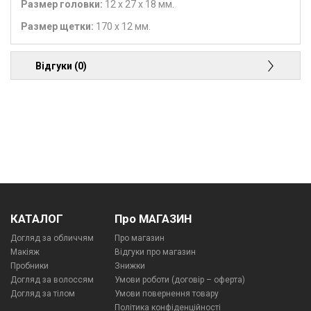
Размер головки:
12 х 27 х 18 мм.
Размер щетки:
170 х 12 мм.
Відгуки (0)
КАТАЛОГ
Про МАГАЗИН
Догляд за обличчям
Про магазин
Макіяж
Відгуки про магазин
Пробники
Знижки
Догляд за волоссям
Умови роботи (договір – оферта)
Догляд за тілом
Умови повернення товару
Політика конфіденційності