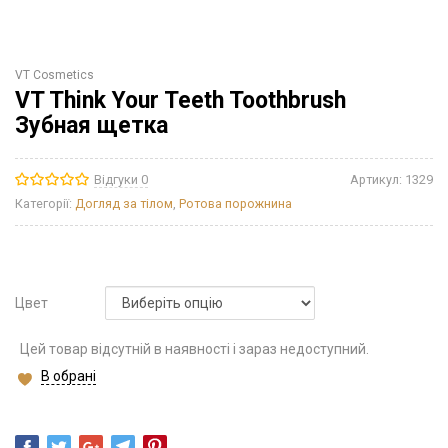
VT Cosmetics
VT Think Your Teeth Toothbrush
Зубная щетка
Відгуки 0
Артикул:
1329
Категорії:
Догляд за тілом
,
Ротова порожнина
Цвет
Цей товар відсутній в наявності і зараз недоступний.
В обрані