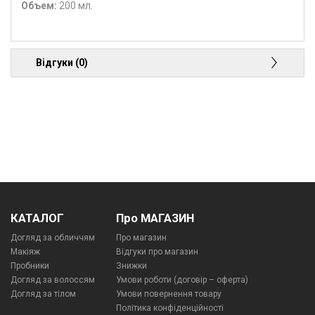
Объем:
200 мл.
Відгуки (0)
КАТАЛОГ
Про МАГАЗИН
Догляд за обличчям
Про магазин
Макіяж
Відгуки про магазин
Пробники
Знижки
Догляд за волоссям
Умови роботи (договір – оферта)
Догляд за тілом
Умови повернення товару
Політика конфіденційності