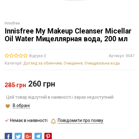
Innisfree
Innisfree My Makeup Cleanser Micellar
Oil Water Мицеллярная вода, 200 мл
Відгуки 0
Артикул:
0047
Категорії:
Догляд за обличчям
,
Очищення
,
Очищувальна вода
260
грн
285
грн
Цей товар відсутній в наявності і зараз недоступний.
В обрані
Немає в наявності
Повідомити про появу