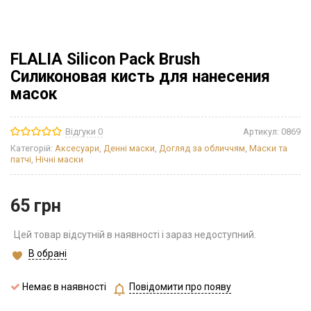
FLALIA Silicon Pack Brush
Силиконовая кисть для нанесения
масок
Відгуки 0
Артикул:
0869
Категорій:
Аксесуари
,
Денні маски
,
Догляд за обличчям
,
Маски та
патчі
,
Нічні маски
65
грн
Цей товар відсутній в наявності і зараз недоступний.
В обрані
Немає в наявності
Повідомити про появу