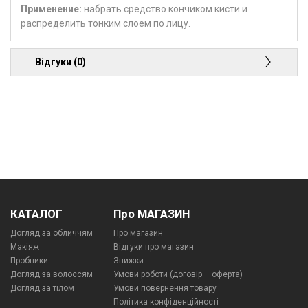
Применение:
набрать средство кончиком кисти и
распределить тонким слоем по лицу.
Відгуки (0)
КАТАЛОГ
Про МАГАЗИН
Догляд за обличчям
Про магазин
Макіяж
Відгуки про магазин
Пробники
Знижки
Догляд за волоссям
Умови роботи (договір – оферта)
Догляд за тілом
Умови повернення товару
Політика конфіденційності