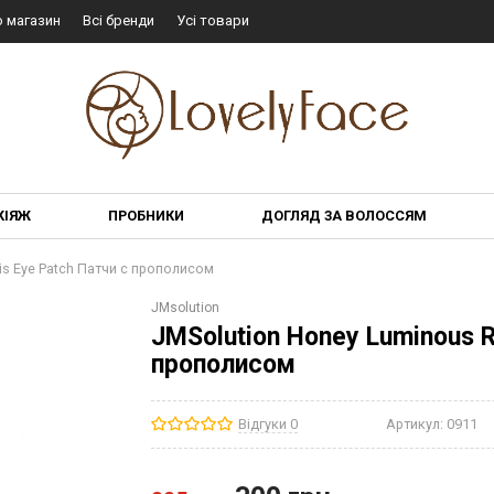
о магазин
Всі бренди
Усі товари
КІЯЖ
ПРОБНИКИ
ДОГЛЯД ЗА ВОЛОССЯМ
is Eye Patch Патчи с прополисом
JMsolution
JMSolution Honey Luminous R
прополисом
Відгуки 0
Артикул:
0911