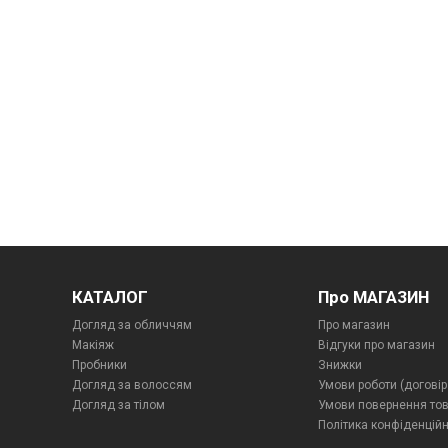
КАТАЛОГ
Про МАГАЗИН
Догляд за обличчям
Про магазин
Макіяж
Відгуки про магазин
Пробники
Знижки
Догляд за волоссям
Умови роботи (договір
Догляд за тілом
Умови повернення то
Політика конфіденційн