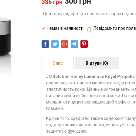
300
грн
335
грн
Цей товар відсутній в наявності і зараз недос
Немає в наявності
Повідомити про появ
Опис
Відгуки (0)
JMSolution Honey Luminous Royal Propolis 
прополиса, маточного молочка и мёда инте
эластичность кожи. Ценные ингредиенты м
питания сухой и обезвоженной кожи. Патчи о
морщинки и дадут охлаждающий эффект, чт
глазами.
Кроме того, средство также содержит гиалу
поддержанию эластичности, участвует в р
защитную функцию.