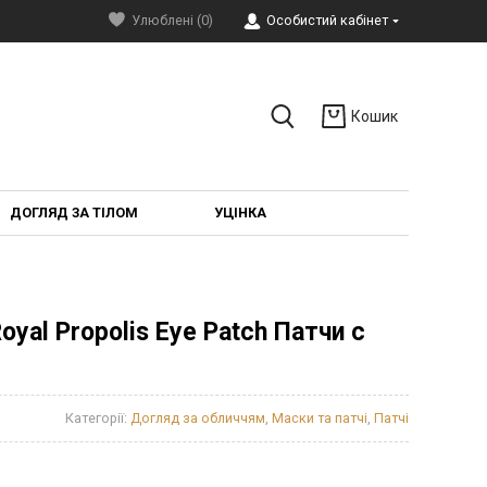
Улюблені (0)
Особистий кабінет
Кошик
ДОГЛЯД ЗА ТІЛОМ
УЦІНКА
oyal Propolis Eye Patch Патчи с
Категорії:
Догляд за обличчям
,
Маски та патчі
,
Патчі