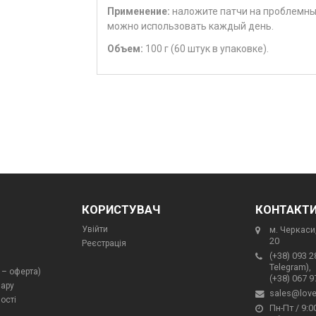
Применение:
наложите патчи на проблемные 
можно использовать каждый день.
Объем:
100 г (60 штук в упаковке).
КОРИСТУВАЧ
КОНТАКТ
Увійти
м. Черкаси,
20
Реєстрація
(+38) 093 2
Telegram),
 – оферта)
(+38) 067 9
вару
sales@love
ості
Пн-Пт / 9:00