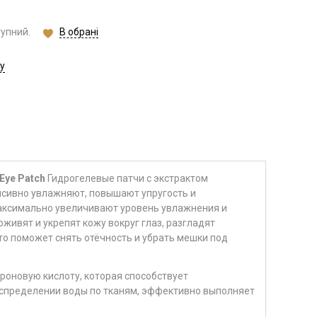
В обрані
тупний.
у
Eye Patch
Гидрогелевые патчи с экстрактом
нсивно увлажняют, повышают упругость и
аксимально увеличивают уровень увлажнения и
живят и укрепят кожу вокруг глаз, разгладят
о поможет снять отёчность и убрать мешки под
роновую кислоту, которая способствует
аспределении воды по тканям, эффективно выполняет