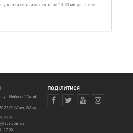
участки лица и оставьте на 20-30 минут. Патчи
И
ПОДІЛИТИСЯ
 вул. Небесної Сотні,
80 25 00 (Viber, WApp,
76 33 40
lyface.com.ua
 - 17:00,