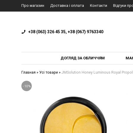
Про магазин
Доставка і оплата
Контакти
Відгуки пр
+38 (063) 326 45 35, +38 (067) 9763340
ДОГЛЯД ЗА ОБЛИЧЧЯМ
МА
Главная
»
Усі товари
»
JMSolution Honey Luminous Royal Propol
-
10
%