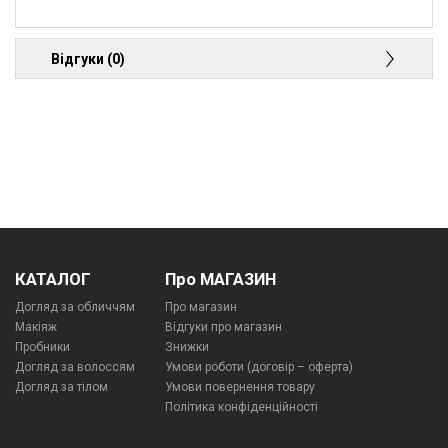
Відгуки (0)
КАТАЛОГ
Про МАГАЗИН
Догляд за обличчям
Про магазин
Макіяж
Відгуки про магазин
Пробники
Знижки
Догляд за волоссям
Умови роботи (договір – оферта)
Догляд за тілом
Умови повернення товару
Політика конфіденційності