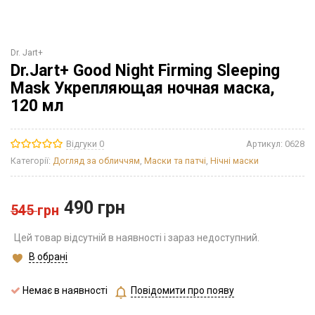
Dr. Jart+
Dr.Jart+ Good Night Firming Sleeping
Mask Укрепляющая ночная маска,
120 мл
Відгуки 0
Артикул:
0628
Категорії:
Догляд за обличчям
,
Маски та патчі
,
Нічні маски
490
грн
545
грн
Цей товар відсутній в наявності і зараз недоступний.
В обрані
Немає в наявності
Повідомити про появу