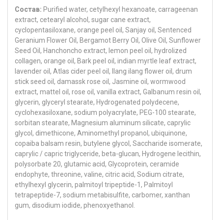
Состав:
Purified water, cetylhexyl hexanoate, carrageenan
extract, cetearyl alcohol, sugar cane extract,
cyclopentasiloxane, orange peel oil, Sanjay oil, Sentenced
Geranium Flower Oil, Bergamot Berry Oil, Olive Oil, Sunflower
Seed Oil, Hanchoncho extract, lemon peel oil, hydrolized
collagen, orange oil, Bark peel oil, indian myrtle leaf extract,
lavender oil, Atlas cider peel oil, Ilang ilang flower oil, drum
stick seed oil, damassk rose oil, Jasmine oil, wormwood
extract, mattel oil, rose oil, vanilla extract, Galbanum resin oil,
glycerin, glyceryl stearate, Hydrogenated polydecene,
cyclohexasiloxane, sodium polyacrylate, PEG-100 stearate,
sorbitan stearate, Magnesium aluminum silicate, caprylic
glycol, dimethicone, Aminomethyl propanol, ubiquinone,
copaiba balsam resin, butylene glycol, Saccharide isomerate,
caprylic / capric triglyceride, beta-glucan, Hydrogene lecithin,
polysorbate 20, glutamic acid, Glycoprotein, ceramide
endophyte, threonine, valine, citric acid, Sodium citrate,
ethylhexyl glycerin, palmitoyl tripeptide-1, Palmitoyl
tetrapeptide-7, sodium metabisulfite, carbomer, xanthan
gum, disodium iodide, phenoxyethanol.