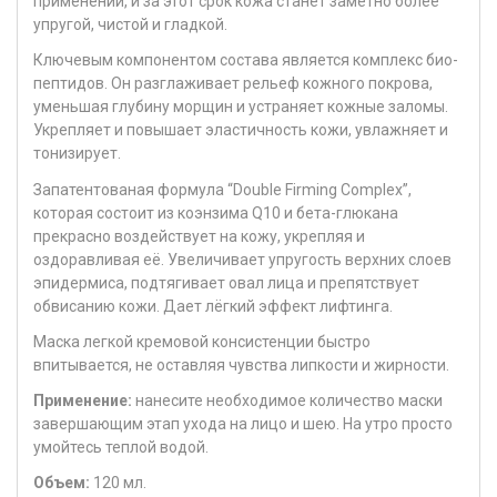
применений, и за этот срок кожа станет заметно более
упругой, чистой и гладкой.
Ключевым компонентом состава является комплекс био-
пептидов. Он разглаживает рельеф кожного покрова,
уменьшая глубину морщин и устраняет кожные заломы.
Укрепляет и повышает эластичность кожи, увлажняет и
тонизирует.
Запатентованая формула “Double Firming Complex”,
которая состоит из коэнзима Q10 и бета-глюкана
прекрасно воздействует на кожу, укрепляя и
оздоравливая её. Увеличивает упругость верхних слоев
эпидермиса, подтягивает овал лица и препятствует
обвисанию кожи. Дает лёгкий эффект лифтинга.
Маска легкой кремовой консистенции быстро
впитывается, не оставляя чувства липкости и жирности.
Применение:
нанесите необходимое количество маски
завершающим этап ухода на лицо и шею. На утро просто
умойтесь теплой водой.
Объем:
120 мл.