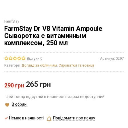
FarmStay
FarmStay Dr V8 Vitamin Ampoule
Сыворотка с витаминным
комплексом, 250 мл
Відгуки 0
Артикул:
0297
Категорії:
Догляд за обличчям
,
Сироватки та есенції
265
грн
290
грн
Цей товар відсутній в наявності і зараз недоступний.
В обрані
Немає в наявності
Повідомити про появу