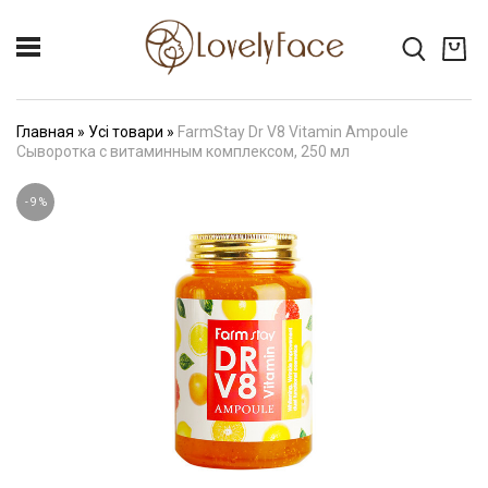
Главная
»
Усі товари
»
FarmStay Dr V8 Vitamin Ampoule
Сыворотка с витаминным комплексом, 250 мл
-
9
%