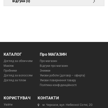
Відгуки (0)
КАТАЛОГ
Про МАГАЗИН
Догляд за обличчям
Про магазин
Макіяж
Відгуки про магазин
Пробники
Знижки
Догляд за волоссям
Умови роботи (договір – оферта)
Догляд за тілом
Умови повернення товару
Політика конфіденційності
КОРИСТУВАЧ
КОНТАКТИ
Увійти
м. Черкаси, вул. Небесної Сотні, 20