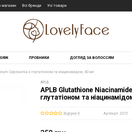
о магазин
Всі бренди
Усі товари
КІЯЖ
ПРОБНИКИ
ДОГЛЯД ЗА ВОЛОССЯМ
erum Сироватка з глутатіоном та ніацинамідом, 40 мл
APLB
APLB Glutathione Niacinamid
глутатіоном та ніацинамідо
Відгуки 0
Артикул:
2072