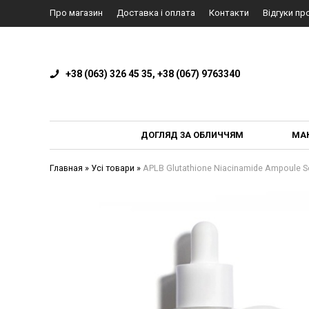
Про магазин
Доставка і оплата
Контакти
Відгуки пр
+38 (063) 326 45 35, +38 (067) 9763340
ДОГЛЯД ЗА ОБЛИЧЧЯМ
МА
Главная
»
Усі товари
»
APLB Glutathione Niacinamide Ampoule S