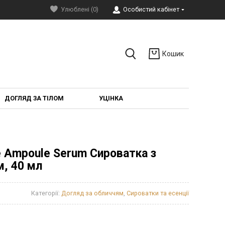
Улюблені (0)
Особистий кабінет
Кошик
ДОГЛЯД ЗА ТІЛОМ
УЦІНКА
e Ampoule Serum Сироватка з
м, 40 мл
Категорії:
Догляд за обличчям
,
Сироватки та есенції