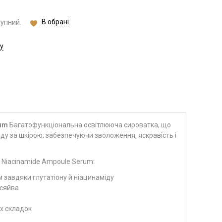
В обрані
тупний.
у
rum
Багатофункціональна освітлююча сироватка, що
яду за шкірою, забезпечуючи зволоження, яскравість і
e Niacinamide Ampoule Serum:
м завдяки глутатіону й ніацинаміду
 сяйва
х складок