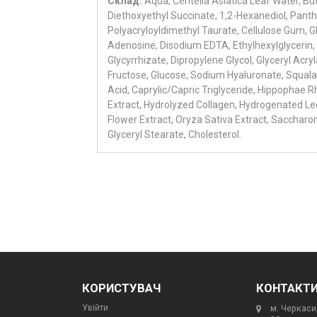
Склад:
Aqua, Centella Asiatica Leaf Water, But
Diethoxyethyl Succinate, 1,2-Hexanediol, Pan
Polyacryloyldimethyl Taurate, Cellulose Gum, G
Adenosine, Disodium EDTA, Ethylhexylglycerin, 
Glycyrrhizate, Dipropylene Glycol, Glyceryl Acry
Fructose, Glucose, Sodium Hyaluronate, Squalan
Acid, Caprylic/Capric Triglyceride, Hippophae R
Extract, Hydrolyzed Collagen, Hydrogenated L
Flower Extract, Oryza Sativa Extract, Sacchar
Glyceryl Stearate, Cholesterol.
КОРИСТУВАЧ
КОНТАКТ
Увійти
м. Черкаси,