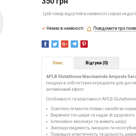
350
грн
Цей товар відсутній в наявності і зараз недос
Немає в наявності
Повідомити про появ
Опис
Відгуки (0)
APLB Glutathione Niacinamide Ampoule Se
поєднує в собі потужні інгредієнти для догл
антивіковий ефект.
Особливості та властивості APLB Glutathion
Освітлює пігментні плями і запобігає нови
Вирівнює тон шкіри та надає їй здорового
Інтенсивно зволожує та живить шкіру
Зменшує видимість зморшок та носогубни
Покращує еластичність та щільність шкіри