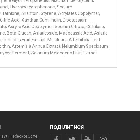
ylene Glycol, Propanediol, Niacinamide, Glycerin,
thenol, Hydroxyacetophenone, Sodium
lutathione, Allantoin, Styrene/Acrylates Copolymer,
Citric Acid, Xanthan Gum, Inulin, Dipotassium
late/Acrylic Acid Copolymer, Sodium Citrate, Cellulose,
e, Beta-Glucan, Asiaticoside, Madecassic Acid, Asiatic
hamnoides Fruit Extract, Melaleuca Alternifolia Leaf
ecithin, Artemisia Annua Extract, Nelumbium Speciosum
omyces Ferment, Solanum Melongena Fruit Extract,
И
ПОДІЛИТИСЯ
 вул. Небесної Сотні,