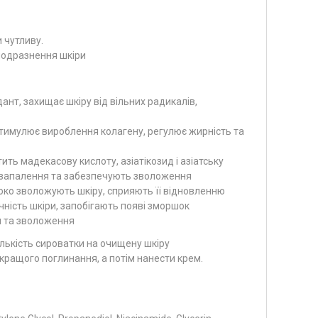
иву.​​​​​​
подразнення шкіри
ант, захищає шкіру від вільних радикалів,
 стимулює вироблення колагену, регулює жирність та
тить мадекасову кислоту, азіатікозид і азіатську
ь запалення та забезпечують зволоження
боко зволожують шкіру, сприяють її відновленню
ність шкіри, запобігають появі зморшок
я та зволоження
ількість сироватки на очищену шкіру
кращого поглинання, а потім нанести крем.