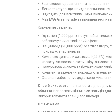
Заспокоює подразнення та почервоніння
Легка текстура, що швидко поглинається
Підходить для всіх типів шкіри, включаючи чутл
Має EWG Green Grade та пройшла тест на 
Ключові інгредієнти:
Глутатіон (1,000 ppm): потужний антиоксид
забезпечуючи антивіковий ефект
Ніацинамід (20,000 ppm): освітлює шкіру,
покращує еластичність
Комплекс центелли азіатської (29,2%): міс
кислоту, які заспокоюють шкіру, знімают
Гіалуронова кислота та бета-глюкан: гли
Колаген та аденозин: покращують еластич
Сквалан: забезпечує додаткове живленн
Спосіб використання:
нанести відповідну к
обличчя, поплескати кінчиками пальців для 
Використовувати вранці або ввечері.
Об’єм:
40 мл.