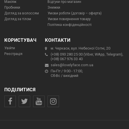
Макіяж
Відгуки про магазин
Пробники
Знижки
Догляд за волоссям
Умови роботи (договір – оферта)
Догляд за тілом
Умови повернення товару
Політика конфіденційності
КОРИСТУВАЧ
КОНТАКТИ
Увійти
м. Черкаси, вул. Небесної Сотні, 20
Реєстрація
(+38) 093 280 25 00 (Viber, WApp, Telegram),
(+38) 067 976 33 40
sales@lovelyface.com.ua
Пн-Пт / 9:00 - 17:00,
Сб-Вс / вихідний
ПОДІЛИТИСЯ