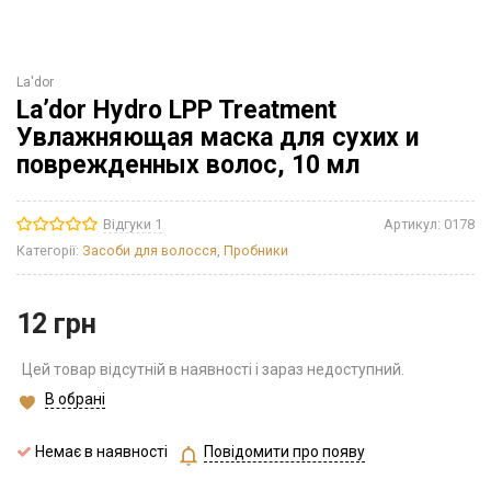
La'dor
La’dor Hydro LPP Treatment
Увлажняющая маска для сухих и
поврежденных волос, 10 мл
Відгуки 1
Артикул:
0178
Категорії:
Засоби для волосся
,
Пробники
12
грн
Цей товар відсутній в наявності і зараз недоступний.
В обрані
Немає в наявності
Повідомити про появу