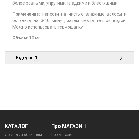
более ровными, упругими, гладкими и блестящими.
Применение:
нанести на чистые влажные волосы и
оставить на 3-10 минут, затем смыть тёплой водой.
Можно использовать термошапку.
Объем:
10 мл.
Відгуки (1)
КАТАЛОГ
Про МАГАЗИН
Догляд за обличчям
Про магазин