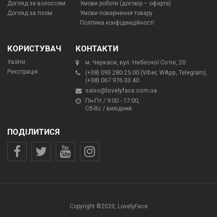
Догляд за волоссям
Умови роботи (договір – оферта)
Догляд за тілом
Умови повернення товару
Політика конфіденційності
КОРИСТУВАЧ
КОНТАКТИ
Увійти
м. Черкаси, вул. Небесної Сотні, 20
Реєстрація
(+38) 093 280 25 00 (Viber, WApp, Telegram),
(+38) 067 976 33 40
sales@lovelyface.com.ua
Пн-Пт / 9:00 - 17:00,
Сб-Вс / вихідний
ПОДІЛИТИСЯ
Copyright ©2020, LovelyFace