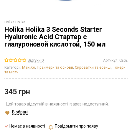
Holika Holika
Holika Holika 3 Seconds Starter
Hyaluronic Acid Стартер с
гиалуроновой кислотой, 150 мл
Відгуки 0
Артикул:
0262
Категорії:
Макіяж
,
Праймери та основи
,
Сироватки та есенції
,
Тонери
та місти
345
грн
Цей товар відсутній в наявності і зараз недоступний.
В обрані
Немає в наявності
Повідомити про появу