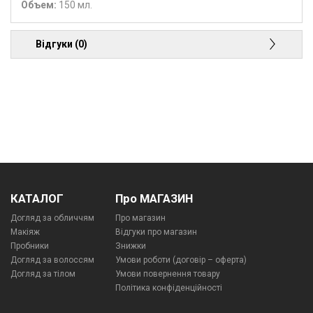
Объем:
150 мл.
Відгуки (0)
КАТАЛОГ
Про МАГАЗИН
Догляд за обличчям
Про магазин
Макіяж
Відгуки про магазин
Пробники
Знижки
Догляд за волоссям
Умови роботи (договір – оферта)
Догляд за тілом
Умови повернення товару
Політика конфіденційності