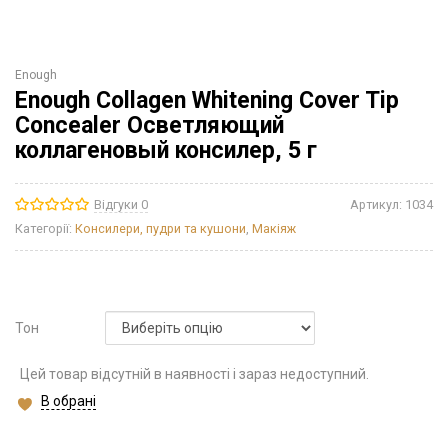
Enough
Enough Collagen Whitening Cover Tip
Concealer Осветляющий
коллагеновый консилер, 5 г
Відгуки 0
Артикул:
1034
Категорії:
Консилери, пудри та кушони
,
Макіяж
Тон
Цей товар відсутній в наявності і зараз недоступний.
В обрані