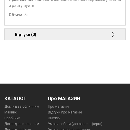
и растушуйте.
Объем:
5 г.
Відгуки (0)
КАТАЛОГ
Про МАГАЗИН
Догляд за обличчям
Про магазин
Макіяж
Відгуки про магазин
Пробники
Знижки
Догляд за волоссям
Умови роботи (договір – оферта)
Догляд за тілом
Умови повернення товару