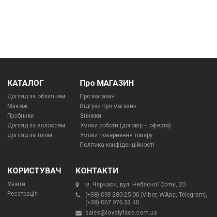
КАТАЛОГ
Про МАГАЗИН
Догляд за обличчям
Про магазин
Макіяж
Відгуки про магазин
Пробники
Знижки
Догляд за волоссям
Умови роботи (договір – оферта)
Догляд за тілом
Умови повернення товару
Політика конфіденційності
КОРИСТУВАЧ
КОНТАКТИ
Увійти
м. Черкаси, вул. Небесної Сотні, 20
Реєстрація
(+38) 093 280 25 00 (Viber, WApp, Telegram),
(+38) 067 976 33 40
sales@lovelyface.com.ua