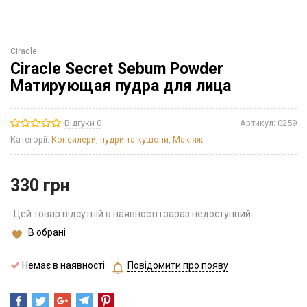
Ciracle
Ciracle Secret Sebum Powder
Матирующая пудра для лица
Відгуки 0
Артикул:
0259
Категорії:
Консилери, пудри та кушони
,
Макіяж
330
грн
Цей товар відсутній в наявності і зараз недоступний.
В обрані
Немає в наявності
Повідомити про появу