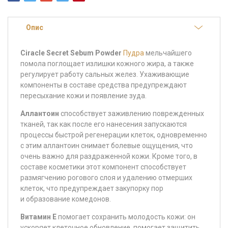
Опис
Ciracle Secret Sebum Powder
Пудра
мельчайшего
помола поглощает излишки кожного жира, а также
регулирует работу сальных желез. Ухаживающие
компоненты в составе средства предупреждают
пересыхание кожи и появление зуда.
Аллантоин
способствует заживлению поврежденных
тканей, так как после его нанесения запускаются
процессы быстрой регенерации клеток, одновременно
с этим аллантоин снимает болевые ощущения, что
очень важно для раздраженной кожи. Кроме того, в
составе косметики этот компонент способствует
размягчению рогового слоя и удалению отмерших
клеток, что предупреждает закупорку пор
и образование комедонов.
Витамин E
помогает сохранить молодость кожи: он
ускоряет клеточное обновление, помогает защитить