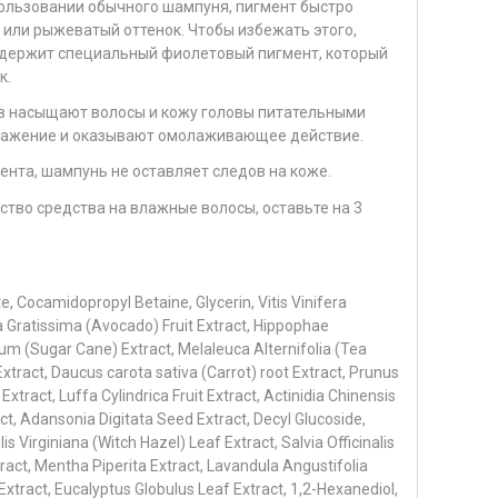
ользовании обычного шампуня, пигмент быстро
или рыжеватый оттенок. Чтобы избежать этого,
содержит специальный фиолетовый пигмент, который
к.
рав насыщают волосы и кожу головы питательными
ражение и оказывают омолаживающее действие.
нта, шампунь не оставляет следов на коже.
тво средства на влажные волосы, оставьте на 3
, Cocamidopropyl Betaine, Glycerin, Vitis Vinifera
ea Gratissima (Avocado) Fruit Extract, Hippophae
um (Sugar Cane) Extract, Melaleuca Alternifolia (Tea
Extract, Daucus carota sativa (Carrot) root Extract, Prunus
xtract, Luffa Cylindrica Fruit Extract, Actinidia Chinensis
act, Adansonia Digitata Seed Extract, Decyl Glucoside,
Virginiana (Witch Hazel) Leaf Extract, Salvia Officinalis
tract, Mentha Piperita Extract, Lavandula Angustifolia
xtract, Eucalyptus Globulus Leaf Extract, 1,2-Hexanediol,