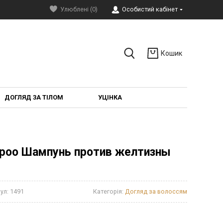
Улюблені (0)
Особистий кабінет
Кошик
ДОГЛЯД ЗА ТІЛОМ
УЦІНКА
ampoo Шампунь против желтизны
ул:
1491
Категорія:
Догляд за волоссям