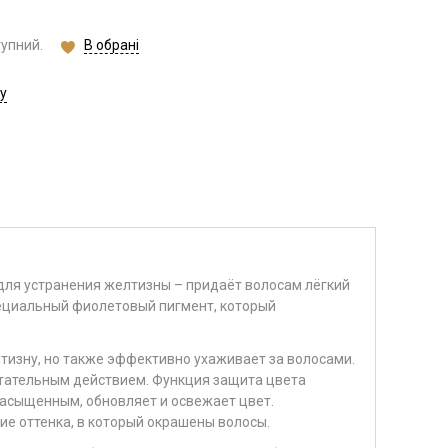
В обрані
тупний.
у
ля устранения желтизны – придаёт волосам лёгкий
пециальный фиолетовый пигмент, который
тизну, но также эффективно ухаживает за волосами.
итательным действием. Функция защита цвета
насыщенным, обновляет и освежает цвет.
е оттенка, в который окрашены волосы.