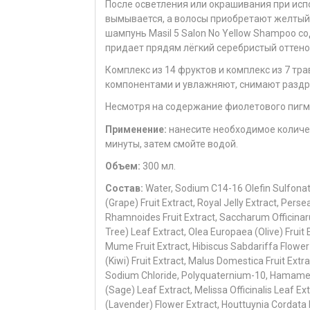
После осветления или окрашивания при исп
вымывается, а волосы приобретают желтый 
шампунь Masil 5 Salon No Yellow Shampoo 
придает прядям лёгкий серебристый оттено
Комплекс из 14 фруктов и комплекс из 7 т
компонентами и увлажняют, снимают разд
Несмотря на содержание фиолетового пигме
Применение:
нанесите необходимое количес
минуты, затем смойте водой.
Объем:
300 мл.
Состав:
Water, Sodium C14-16 Olefin Sulfonate
(Grape) Fruit Extract, Royal Jelly Extract, Pers
Rhamnoides Fruit Extract, Saccharum Officinar
Tree) Leaf Extract, Olea Europaea (Olive) Fruit 
Mume Fruit Extract, Hibiscus Sabdariffa Flower E
(Kiwi) Fruit Extract, Malus Domestica Fruit Extr
Sodium Chloride, Polyquaternium-10, Hamamelis 
(Sage) Leaf Extract, Melissa Officinalis Leaf Ex
(Lavender) Flower Extract, Houttuynia Cordata E