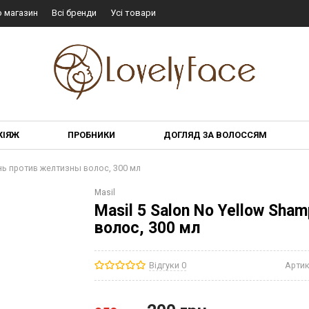
о магазин
Всі бренди
Усі товари
КІЯЖ
ПРОБНИКИ
ДОГЛЯД ЗА ВОЛОССЯМ
нь против желтизны волос, 300 мл
Masil
Masil 5 Salon No Yellow Sh
волос, 300 мл
Відгуки 0
Артик