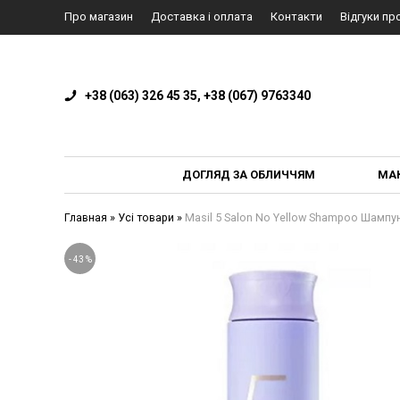
Про магазин
Доставка і оплата
Контакти
Відгуки пр
+38 (063) 326 45 35, +38 (067) 9763340
ДОГЛЯД ЗА ОБЛИЧЧЯМ
МА
Главная
»
Усі товари
»
Masil 5 Salon No Yellow Shampoo Шампу
-
43
%