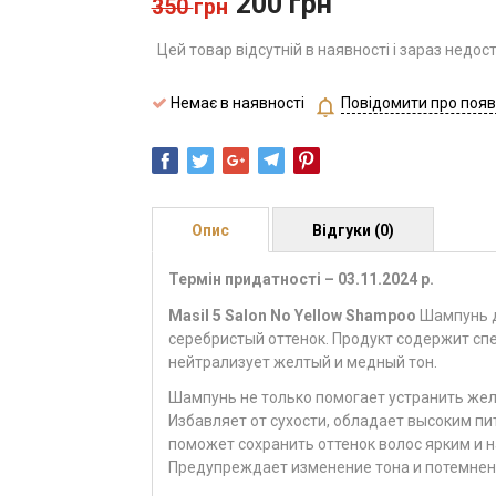
200
грн
350
грн
Цей товар відсутній в наявності і зараз недос
Немає в наявності
Повідомити про появ
Опис
Відгуки (0)
Термін придатності – 03.11.2024 р.
Masil 5 Salon No Yellow Shampoo
Шампунь д
серебристый оттенок. Продукт содержит с
нейтрализует желтый и медный тон.
Шампунь не только помогает устранить жел
Избавляет от сухости, обладает высоким п
поможет сохранить оттенок волос ярким и 
Предупреждает изменение тона и потемнени