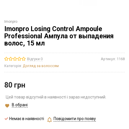
Imonpro
Imonpro Losing Control Ampoule
Professional Ампула от выпадения
волос, 15 мл
Відгуки 0
Артикул:
1168
Категорія:
Догляд за волоссям
80
грн
Цей товар відсутній в наявності і зараз недоступний.
В обрані
Немає в наявності
Повідомити про появу