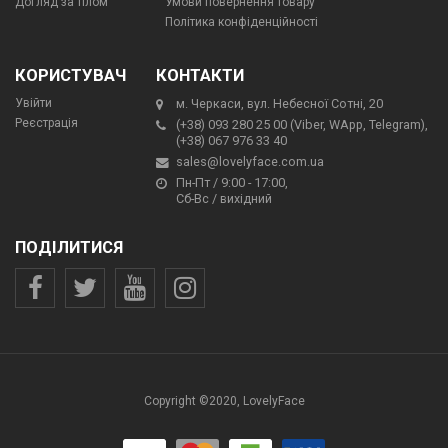
Догляд за тілом
Умови повернення товару
Політика конфіденційності
КОРИСТУВАЧ
КОНТАКТИ
Увійти
м. Черкаси, вул. Небесної Сотні, 20
Реєстрація
(+38) 093 280 25 00 (Viber, WApp, Telegram),
(+38) 067 976 33 40
sales@lovelyface.com.ua
Пн-Пт / 9:00 - 17:00,
Сб-Вс / вихідний
ПОДІЛИТИСЯ
Copyright ©2020, LovelyFace