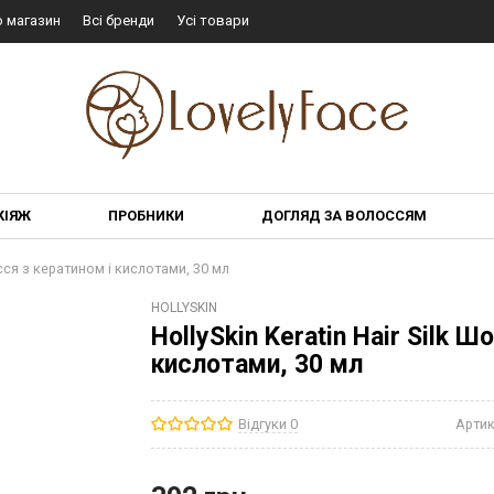
о магазин
Всі бренди
Усі товари
КІЯЖ
ПРОБНИКИ
ДОГЛЯД ЗА ВОЛОССЯМ
осся з кератином і кислотами, 30 мл
HOLLYSKIN
HollySkin Keratin Hair Silk 
кислотами, 30 мл
Відгуки 0
Артик