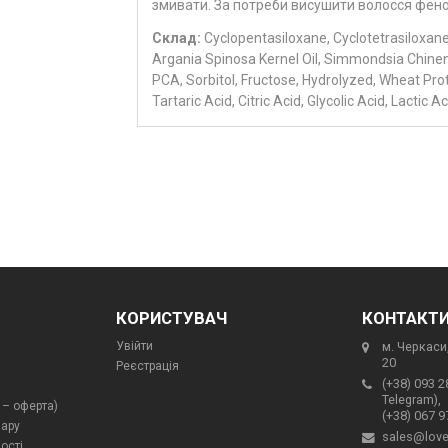
змивати. За потреби висушити волосся фен
Склад:
Cyclopentasiloxane, Cyclotetrasiloxane,
Argania Spinosa Kernel Oil, Simmondsia Chinens
PCA, Sorbitol, Fructose, Hydrolyzed, Wheat Prot
Tartaric Acid, Citric Acid, Glycolic Acid, Lacti
КОРИСТУВАЧ
КОНТАКТ
Увійти
м. Черкаси,
20
Реєстрація
(+38) 093 2
Telegram),
 – оферта)
(+38) 067 9
вару
sales@love
ості