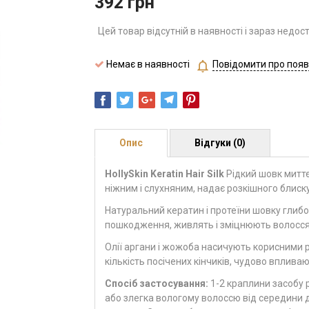
392
грн
Цей товар відсутній в наявності і зараз недос
Немає в наявності
Повідомити про появ
Опис
Відгуки (0)
HollySkin Keratin Hair Silk
Рідкий шовк миттє
ніжним і слухняним, надає розкішного блиску
Натуральний кератин і протеїни шовку глиб
пошкодження, живлять і зміцнюють волосся,
Олії аргани і жожоба насичують корисними 
кількість посічених кінчиків, чудово вплив
Спосіб застосування:
1-2 краплини засобу р
або злегка вологому волоссю від середини 