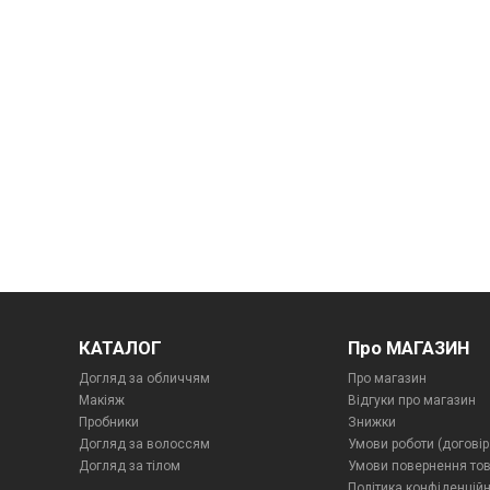
КАТАЛОГ
Про МАГАЗИН
Догляд за обличчям
Про магазин
Макіяж
Відгуки про магазин
Пробники
Знижки
Догляд за волоссям
Умови роботи (договір
Догляд за тілом
Умови повернення то
Політика конфіденційн