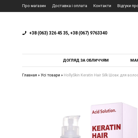
Про магазин
Доставка і оплата
Контакти
Відгуки пр
+38 (063) 326 45 35, +38 (067) 9763340
ДОГЛЯД ЗА ОБЛИЧЧЯМ
МА
Главная
»
Усі товари
»
HollySkin Keratin Hair Silk Шовк для вол