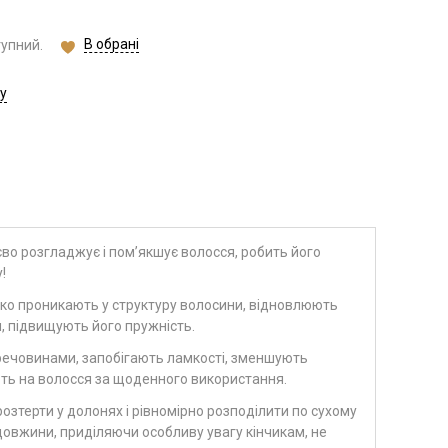
В обрані
тупний.
у
во розгладжує і пом’якшує волосся, робить його
!
око проникають у структуру волосини, відновлюють
 підвищують його пружність.
речовинами, запобігають ламкості, зменшують
ають на волосся за щоденного використання.
озтерти у долонях і рівномірно розподілити по сухому
довжини, приділяючи особливу увагу кінчикам, не