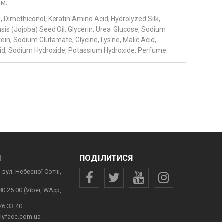
ом.
 Dimethiconol, Keratin Amino Acid, Hydrolyzed Silk,
is (Jojoba) Seed Oil, Glycerin, Urea, Glucose, Sodium
ein, Sodium Glutamate, Glycine, Lysine, Malic Acid,
c Acid, Sodium Hydroxide, Potassium Hydroxide, Perfume.
И
ПОДІЛИТИСЯ
 вул. Небесної Сотні,
80 25 00 (Viber, WApp,
76 33 40
lyface.com.ua