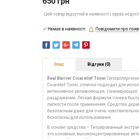
650
грн
Цей товар відсутній в наявності і зараз недос
Немає в наявності
Повідомити про появ
Опис
Відгуки (0)
Real Barrier Cicarelief Toner
Гипоаллергенны
Cicarelief Toner, отлично подходит для исп
интенсивное увлажняющее, тонизирующее д
раздражения. Лёгкая формула тонера быстр
липкости после применения. Средство дерм
безопасным даже для очень чувствительно
безопасны для использования.
В основе средства – Титрированный экстра
это основные, высоконцентрированные акт