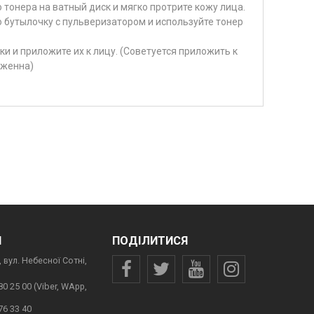
 тонера на ватный диск и мягко протрите кожу лица.
ую бутылочку с пульверизатором и используйте тонер
и и приложите их к лицу. (Советуется приложить к
аженна)
И
ПОДІЛИТИСЯ
 вул. Небесної Сотні,
80 25 00 (Viber, WApp,
76 33 40