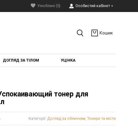
Улюблені (0)
Особистий кабінет
Кошик
ДОГЛЯД ЗА ТІЛОМ
УЦІНКА
er Успокаивающий тонер для
мл
6
Категорії:
Догляд за обличчям
,
Тонери та місти