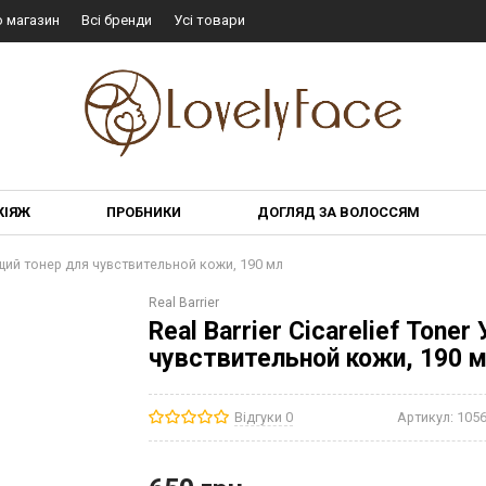
о магазин
Всі бренди
Усі товари
КІЯЖ
ПРОБНИКИ
ДОГЛЯД ЗА ВОЛОССЯМ
ающий тонер для чувствительной кожи, 190 мл
Real Barrier
Real Barrier Cicarelief Ton
чувствительной кожи, 190 
Відгуки 0
Артикул:
105