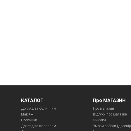
КАТАЛОГ
Про МАГАЗИН
Догляд за обличчям
Про магазин
Макіяж
Відгуки про магазин
Пробники
Знижки
Догляд за волоссям
Умови роботи (договір