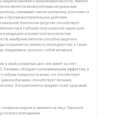
ы, мадекассиковая и азиатиковая кислота). Именно
телла является великолепным натуральным
ентеллы, усиливают синтез коллагена, уплотняют и
е и противовоспалительное действие.
сомальной технологии средство способствует
понентов в глубокие слои кожи и их наилучшее
я в медицине и косметологии в качестве
ществ: мембрана липосом способна защитить
ы (сохраняется свежесть ингредиентов), а также
рь эпидермиса, пронося с собой активные
й, а свой розоватый цвет оно имеет за счёт
12. Каламин, обладает успокаивающим эффектом, а
о себума поверхности кожи, что способствует
 Цианокобаламин, способствует питанию,
й кожи. Эти компоненты придают коже здоровый,
 тонера на ладони и нанесите на лицо. Наносите
о полного впитывания.