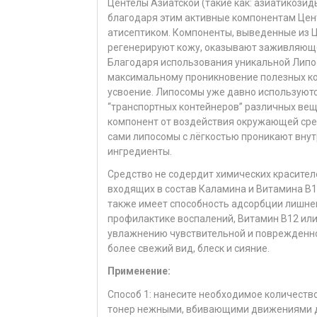
Центелы Азиатской (такие как: азиатикозид
благодаря этим активные компонентам Цен
атисептиком. Компоненты, выведенные из Ц
регенерируют кожу, оказывают заживляюще
Благодаря использования уникальной Липо
максимальному проникновение полезных ком
усвоение. Липосомы уже давно используютс
“транспортных контейнеров” различных ве
компонент от воздействия окружающей сред
сами липосомы с лёгкостью проникают внут
ингредиенты.
Средство не содердит химических красителе
входящих в состав Каламина и Витамина В
также имеет способность адсорбции лишнег
профилактике воспалений, Витамин В12 или
увлажнению чувствительной и поврежденно
более свежий вид, блеск и сияние.
Применение:
Способ 1: нанесите необходимое количество
тонер нежными, вбивающими движениями д