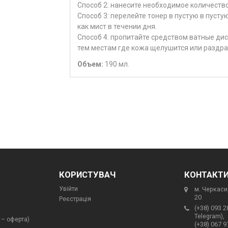
Способ 2: нанесите необходимое количество
Способ 3: перелейте тонер в пустую в пуст
как мист в течении дня.
Способ 4: пропитайте средством ватные диск
тем местам где кожа щелушится или раздр
Объем:
190 мл.
КОРИСТУВАЧ
КОНТАКТ
Увійти
м. Черкаси,
20
Реєстрація
(+38) 093 2
Telegram),
 – оферта)
(+38) 067 9