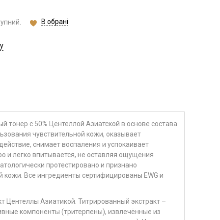
В обрані
тупний.
у
й тонер с 50% Центеллой Азиатской в основе состава
ользования чувствительной кожи, оказывает
ействие, снимает воспаления и успокаивает
о и легко впитывается, не оставляя ощущения
атологически протестировано и признано
й кожи. Все ингредиенты сертифицированы EWG и
кт Центеллы Азиатикой. Титрированный экстракт –
ивные компоненты (тритерпены), извлечённые из