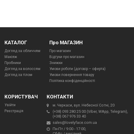
КАТАЛОГ
Про МАГАЗИН
Догляд за обличчям
Про магазин
Макіяж
Відгуки про магазин
Пробники
Знижки
Догляд за волоссям
Умови роботи (договір – оферта)
Догляд за тілом
Умови повернення товару
Політика конфіденційності
КОРИСТУВАЧ
КОНТАКТИ
Увійти
м. Черкаси, вул. Небесної Сотні, 20
Реєстрація
(+38) 093 280 25 00 (Viber, WApp, Telegram),
(+38) 067 976 33 40
sales@lovelyface.com.ua
Пн-Пт / 9:00 - 17:00,
Сб-Вс / вихідний