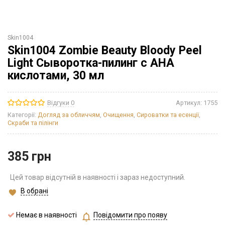
Skin1004
Skin1004 Zombie Beauty Bloody Peel
Light Сыворотка-пилинг с AHA
кислотами, 30 мл
Відгуки 0
Артикул:
1755
Категорії:
Догляд за обличчям
,
Очищення
,
Сироватки та есенції
,
Скраби та пілінги
385
грн
Цей товар відсутній в наявності і зараз недоступний.
В обрані
Немає в наявності
Повідомити про появу