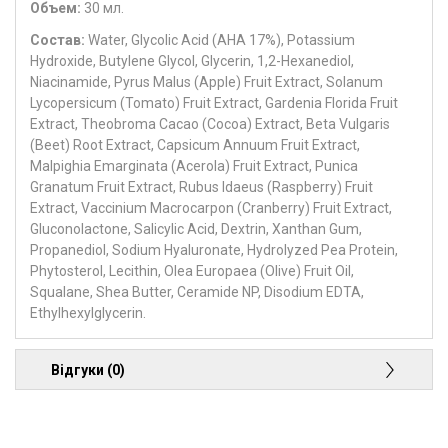
Объем:
30 мл.
Состав:
Water, Glycolic Acid (AHA 17%), Potassium
Hydroxide, Butylene Glycol, Glycerin, 1,2-Hexanediol,
Niacinamide, Pyrus Malus (Apple) Fruit Extract, Solanum
Lycopersicum (Tomato) Fruit Extract, Gardenia Florida Fruit
Extract, Theobroma Cacao (Cocoa) Extract, Beta Vulgaris
(Beet) Root Extract, Capsicum Annuum Fruit Extract,
Malpighia Emarginata (Acerola) Fruit Extract, Punica
Granatum Fruit Extract, Rubus Idaeus (Raspberry) Fruit
Extract, Vaccinium Macrocarpon (Cranberry) Fruit Extract,
Gluconolactone, Salicylic Acid, Dextrin, Xanthan Gum,
Propanediol, Sodium Hyaluronate, Hydrolyzed Pea Protein,
Phytosterol, Lecithin, Olea Europaea (Olive) Fruit Oil,
Squalane, Shea Butter, Ceramide NP, Disodium EDTA,
Ethylhexylglycerin.
Відгуки (0)