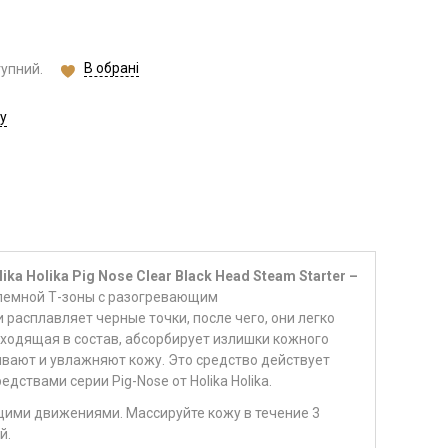
В обрані
тупний.
у
a Holika Pig Nose Clear Black Head Steam Starter –
лемной Т-зоны с разогревающим
расплавляет черные точки, после чего, они легко
входящая в состав, абсорбирует излишки кожного
аивают и увлажняют кожу.
Это средство действует
дствами серии Pig-Nose от Holika Holika.
щими движениями. Массируйте кожу в течение 3
й.