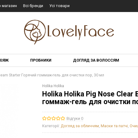
о магазин
Всі бренди
Усі товари
КІЯЖ
ПРОБНИКИ
ДОГЛЯД ЗА ВОЛОССЯМ
 Steam Starter Горячий гоммаж-гель для очистки пор, 30 мл
Holika Holika
Holika Holika Pig Nose Clear
гоммаж-гель для очистки по
Відгуки 0
Категорії:
Догляд за обличчям
,
Маски та патчі
,
Очи