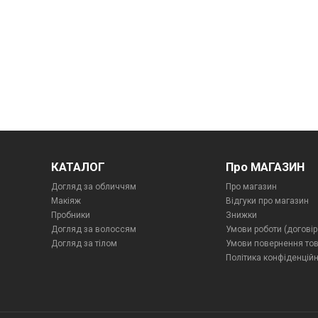
КАТАЛОГ
Про МАГАЗИН
Догляд за обличчям
Про магазин
Макіяж
Відгуки про магазин
Пробники
Знижки
Догляд за волоссям
Умови роботи (договір
Догляд за тілом
Умови повернення то
Політика конфіденційн