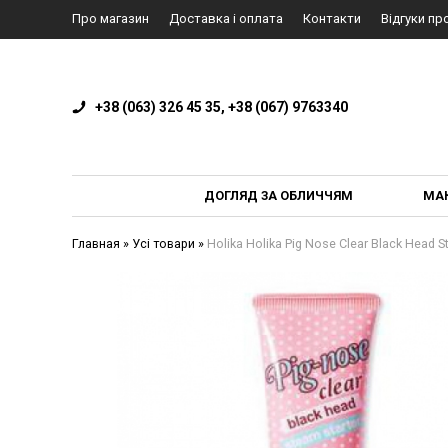
Про магазин
Доставка і оплата
Контакти
Відгуки пр
+38 (063) 326 45 35, +38 (067) 9763340
ДОГЛЯД ЗА ОБЛИЧЧЯМ
МА
Главная
»
Усі товари
»
Holika Holika Pig Nose Clear Black Head