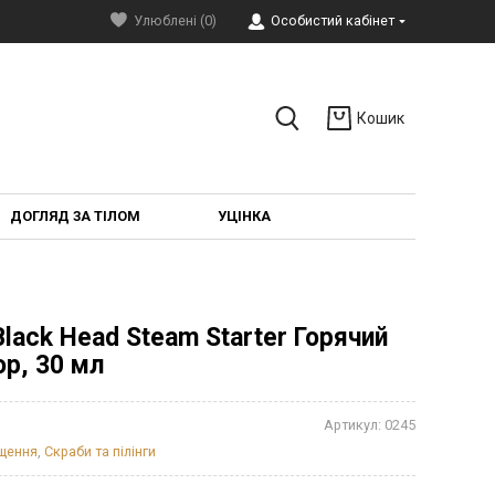
Улюблені (0)
Особистий кабінет
Кошик
ДОГЛЯД ЗА ТІЛОМ
УЦІНКА
 Black Head Steam Starter Горячий
р, 30 мл
Артикул:
0245
щення
,
Скраби та пілінги