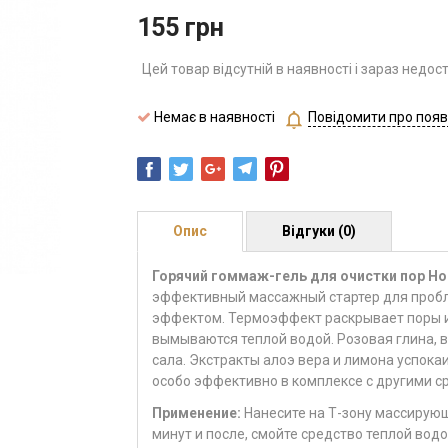
155
грн
Цей товар відсутній в наявності і зараз недос
Немає в наявності
Повідомити про появ
Опис
Відгуки (0)
Горячий гоммаж-гель для очистки пор Holik
эффективный массажный стартер для проб
эффектом.
Термоэффект раскрывает поры и 
вымываются теплой водой.
Розовая глина, 
сала. Экстракты алоэ вера и лимона успок
особо эффективно в комплексе с другими сре
Применение:
Нанесите на Т-зону массирую
минут и после, смойте средство теплой водо