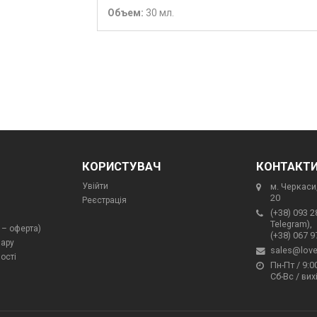
Объем:
30 мл.
КОРИСТУВАЧ
КОНТАКТ
Увійти
м. Черкаси,
20
Реєстрація
(+38) 093 2
Telegram),
 – оферта)
(+38) 067 9
вару
sales@love
ості
Пн-Пт / 9:00
Сб-Вс / вих