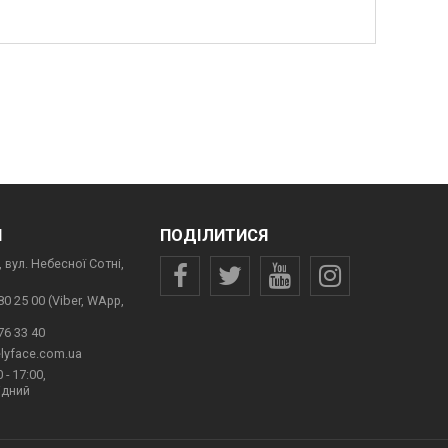
И
ПОДІЛИТИСЯ
 вул. Небесної Сотні,
80 25 00 (Viber, WApp,
76 33 40
lyface.com.ua
 - 17:00,
ідний