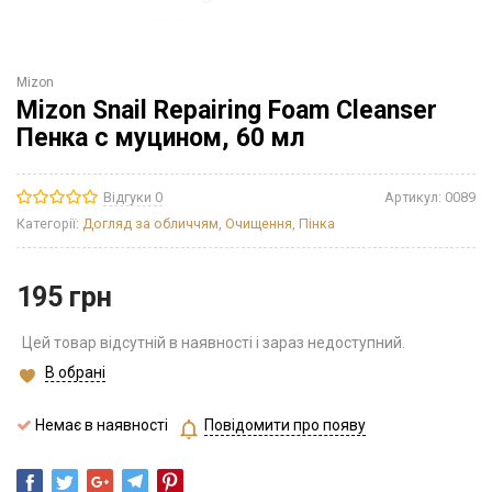
Mizon
Mizon Snail Repairing Foam Cleanser
Пенка с муцином, 60 мл
Відгуки 0
Артикул:
0089
Категорії:
Догляд за обличчям
,
Очищення
,
Пінка
195
грн
Цей товар відсутній в наявності і зараз недоступний.
В обрані
Немає в наявності
Повідомити про появу