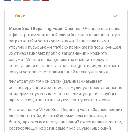
Опис
Mizon Snail Repairing Foam Cleanser
Очищающая пенка
с фильтратом улиточной слизи бережно очищает кожу от
загрязнений и остатков макияжа. Пена с плотными
упругими пузырьками глубоко проникает в поры, очищая
их от кератиновых пробок, загрязнений и кожного
себума. Мягкая пенка деликатно очищает кожу, не
пересушивая ее и не вызывая раздражения, увлажняет
кожу и оставляет ее защищенной после умывания.
Фильтрат улиточной слизи (муцина) оказывает
регенерирующее действие, стимулирует восстановление
эпидермиса, уменьшает воспаления, устраняет рубцы,
шрамы, следы постакне, и улучшает упругость кожи.
В состав пенки Mizon Snail Repairing Foam Cleanser входит
экстракт папайи, богатый ферментом папаином, и
благодаря этому отшелушивающий омертвевшие клетки,
растворяющий кератиновые пробки, уменьшающий