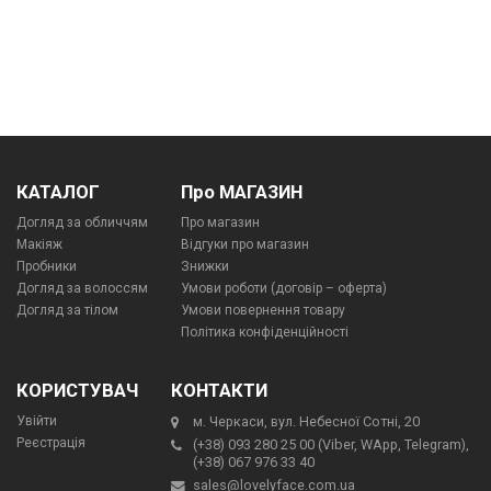
КАТАЛОГ
Про МАГАЗИН
Догляд за обличчям
Про магазин
Макіяж
Відгуки про магазин
Пробники
Знижки
Догляд за волоссям
Умови роботи (договір – оферта)
Догляд за тілом
Умови повернення товару
Політика конфіденційності
КОРИСТУВАЧ
КОНТАКТИ
Увійти
м. Черкаси, вул. Небесної Сотні, 20
Реєстрація
(+38) 093 280 25 00 (Viber, WApp, Telegram),
(+38) 067 976 33 40
sales@lovelyface.com.ua