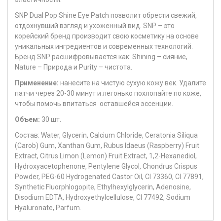
SNP Dual Pop Shine Eye Patch позволит обрести свежий,
отдохнувший взгляд и ухоженный вид. SNP – это
корейский бренд производит свою косметику на основе
уникальных ингредиентов и современных технологий.
Бренд SNP расшифровывается как: Shining – сияние,
Nature – Природа и Purity – чистота.
Применение:
нанесите на чистую сухую кожу век. Удалите
патчи через 20-30 минут и легонько похлопайте по коже,
чтобы помочь впитаться оставшейся эссенции.
Объем:
30 шт.
Состав: Water, Glycerin, Calcium Chloride, Ceratonia Siliqua
(Carob) Gum, Xanthan Gum, Rubus Idaeus (Raspberry) Fruit
Extract, Citrus Limon (Lemon) Fruit Extract, 1,2-Hexanediol,
Hydroxyacetophenone, Pentylene Glycol, Chondrus Crispus
Powder, PEG-60 Hydrogenated Castor Oil, CI 73360, CI 77891,
Synthetic Fluorphlogopite, Ethylhexylglycerin, Adenosine,
Disodium EDTA, Hydroxyethylcellulose, CI 77492, Sodium
Hyaluronate, Parfum.