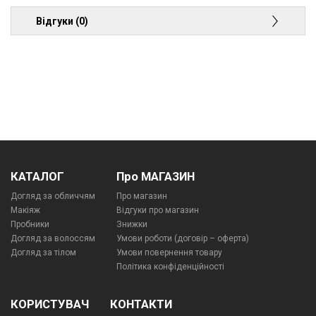
Відгуки (0)
КАТАЛОГ
Про МАГАЗИН
Догляд за обличчям
Про магазин
Макіяж
Відгуки про магазин
Пробники
Знижки
Догляд за волоссям
Умови роботи (договір – оферта)
Догляд за тілом
Умови повернення товару
Політика конфіденційності
КОРИСТУВАЧ
КОНТАКТИ