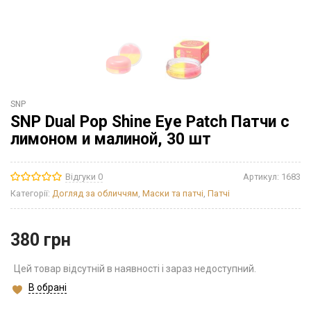
SNP
SNP Dual Pop Shine Eye Patch Патчи с
лимоном и малиной, 30 шт
Відгуки 0
Артикул:
1683
Категорії:
Догляд за обличчям
,
Маски та патчі
,
Патчі
380
грн
Цей товар відсутній в наявності і зараз недоступний.
В обрані