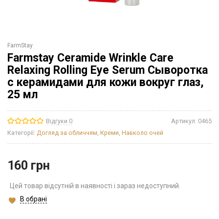
FarmStay
Farmstay Ceramide Wrinkle Care
Relaxing Rolling Eye Serum Сыворотка
с керамидами для кожи вокруг глаз,
25 мл
Відгуки 0
Артикул:
0465
Категорії:
Догляд за обличчям
,
Креми
,
Навколо очей
160
грн
Цей товар відсутній в наявності і зараз недоступний.
В обрані