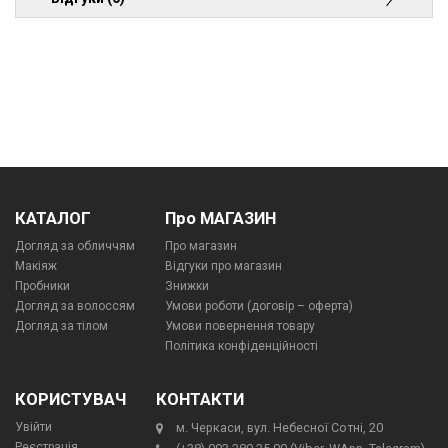
КАТАЛОГ
Про МАГАЗИН
Догляд за обличчям
Про магазин
Макіяж
Відгуки про магазин
Пробники
Знижки
Догляд за волоссям
Умови роботи (договір – оферта)
Догляд за тілом
Умови повернення товару
Політика конфіденційності
КОРИСТУВАЧ
КОНТАКТИ
Увійти
м. Черкаси, вул. Небесної Сотні, 20
Реєстрація