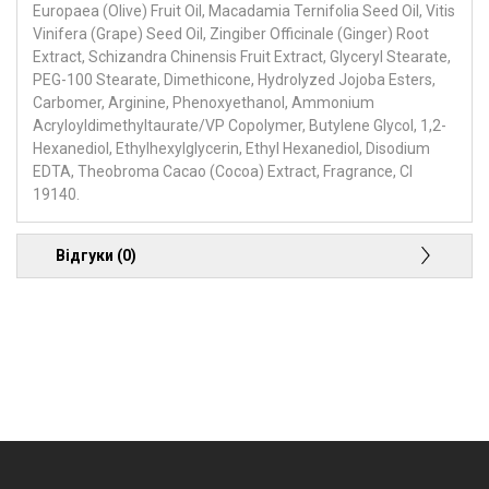
Europaea (Olive) Fruit Oil, Macadamia Ternifolia Seed Oil, Vitis
Vinifera (Grape) Seed Oil, Zingiber Officinale (Ginger) Root
Extract, Schizandra Chinensis Fruit Extract, Glyceryl Stearate,
PEG-100 Stearate, Dimethicone, Hydrolyzed Jojoba Esters,
Carbomer, Arginine, Phenoxyethanol, Ammonium
Acryloyldimethyltaurate/VP Copolymer, Butylene Glycol, 1,2-
Hexanediol, Ethylhexylglycerin, Ethyl Hexanediol, Disodium
EDTA, Theobroma Cacao (Cocoa) Extract, Fragrance, CI
19140.
Відгуки (0)