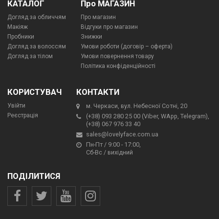
КАТАЛОГ
Про МАГАЗИН
Догляд за обличчям
Про магазин
Макіяж
Відгуки про магазин
Пробники
Знижки
Догляд за волоссям
Умови роботи (договір – оферта)
Догляд за тілом
Умови повернення товару
Політика конфіденційності
КОРИСТУВАЧ
КОНТАКТИ
Увійти
м. Черкаси, вул. Небесної Сотні, 20
Реєстрація
(+38) 093 280 25 00 (Viber, WApp, Telegram),
(+38) 067 976 33 40
sales@lovelyface.com.ua
Пн-Пт / 9:00 - 17:00,
Сб-Вс / вихідний
ПОДІЛИТИСЯ