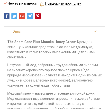
Немає в наявності
Повідомити про появу
Опис
The Saem Care Plus Manuka Honey Cream
Крем для
лица – уникальное средство на основе меда манука,
известного в косметологии выраженными целебными
свойствами.
Натуральный мед, собранный трудолюбивыми пчелами
на склонах корейского горного парка Чирисан (где
природа необыкновенно чиста и находится один из самых
лучших в Корее целебных источников), великолепно
ухаживает за кожей лица любого типа.
Медовый крем – настоящее спасение для сухой кожи.
Мёд оказывает выраженное гигроскопическое действие
и при контакте с сухой кожей переносит влагу в
эпидермис, обеспечивая необычайное чувство комфорта