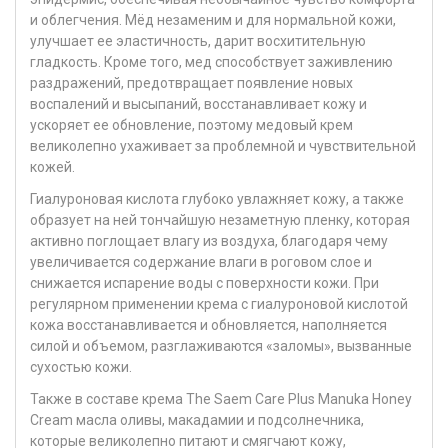
и облегчения. Мёд незаменим и для нормальной кожи,
улучшает ее эластичность, дарит восхитительную
гладкость. Кроме того, мед способствует заживлению
раздражений, предотвращает появление новых
воспалений и высыпаний, восстанавливает кожу и
ускоряет ее обновление, поэтому медовый крем
великолепно ухаживает за проблемной и чувствительной
кожей.
Гиалуроновая кислота глубоко увлажняет кожу, а также
образует на ней тончайшую незаметную пленку, которая
активно поглощает влагу из воздуха, благодаря чему
увеличивается содержание влаги в роговом слое и
снижается испарение воды с поверхности кожи. При
регулярном применении крема с гиалуроновой кислотой
кожа восстанавливается и обновляется, наполняется
силой и объемом, разглаживаются «заломы», вызванные
сухостью кожи.
Также в составе крема The Saem Care Plus Manuka Honey
Cream масла оливы, макадамии и подсолнечника,
которые великолепно питают и смягчают кожу,