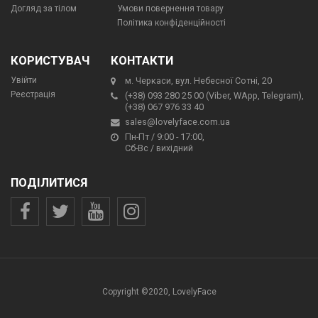
Догляд за тілом
Умови повернення товару
Політика конфіденційності
КОРИСТУВАЧ
КОНТАКТИ
Увійти
м. Черкаси, вул. Небесної Сотні, 20
Реєстрація
(+38) 093 280 25 00 (Viber, WApp, Telegram),
(+38) 067 976 33 40
sales@lovelyface.com.ua
Пн-Пт / 9:00 - 17:00,
Сб-Вс / вихідний
ПОДІЛИТИСЯ
Copyright ©2020, LovelyFace