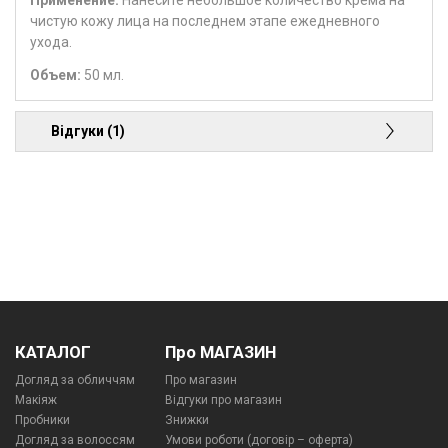
Применение:
Нанесите небольшое количество крема на
чистую кожу лица на последнем этапе ежедневного
ухода.
Объем:
50 мл.
Відгуки (1)
КАТАЛОГ
Про МАГАЗИН
Догляд за обличчям
Про магазин
Макіяж
Відгуки про магазин
Пробники
Знижки
Догляд за волоссям
Умови роботи (договір – оферта)