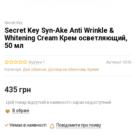
Secret Key
Secret Key Syn-Ake Anti Wrinkle &
Whitening Cream Крем осветляющий,
50 мл
Відгуки 1
Артикул:
0256
Категорії:
Для обличчя
,
Догляд за обличчям
,
Креми
435
грн
Цей товар відсутній в наявності і зараз недоступний.
В обрані
Немає в наявності
Повідомити про появу