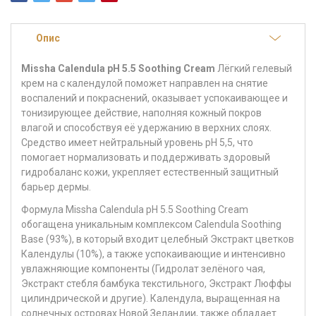
Опис
Missha Calendula pH 5.5 Soothing Cream
Лёгкий гелевый
крем на с календулой поможет направлен на снятие
воспалений и покраснений, оказывает успокаивающее и
тонизирующее действие, наполняя кожный покров
влагой и способствуя её удержанию в верхних слоях.
Средство имеет нейтральный уровень pH 5,5, что
помогает нормализовать и поддерживать здоровый
гидробаланс кожи, укрепляет естественный защитный
барьер дермы.
Формула Missha Calendula pH 5.5 Soothing Cream
обогащена уникальным комплексом Calendula Soothing
Base (93%), в который входит целебный Экстракт цветков
Календулы (10%), а также успокаивающие и интенсивно
увлажняющие компоненты (Гидролат зелёного чая,
Экстракт стебля бамбука текстильного, Экстракт Люффы
цилиндрической и другие). Календула, выращенная на
солнечных островах Новой Зеландии, также обладает