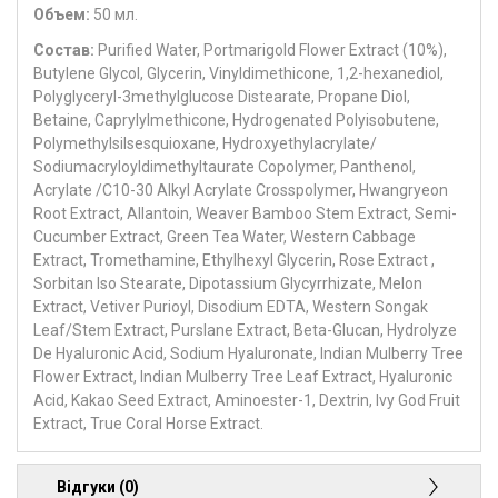
Объем:
50 мл.
Состав:
Purified Water, Portmarigold Flower Extract (10%),
Butylene Glycol, Glycerin, Vinyldimethicone, 1,2-hexanediol,
Polyglyceryl-3methylglucose Distearate, Propane Diol,
Betaine, Caprylylmethicone, Hydrogenated Polyisobutene,
Polymethylsilsesquioxane, Hydroxyethylacrylate/
Sodiumacryloyldimethyltaurate Copolymer, Panthenol,
Acrylate /C10-30 Alkyl Acrylate Crosspolymer, Hwangryeon
Root Extract, Allantoin, Weaver Bamboo Stem Extract, Semi-
Cucumber Extract, Green Tea Water, Western Cabbage
Extract, Tromethamine, Ethylhexyl Glycerin, Rose Extract ,
Sorbitan Iso Stearate, Dipotassium Glycyrrhizate, Melon
Extract, Vetiver Purioyl, Disodium EDTA, Western Songak
Leaf/Stem Extract, Purslane Extract, Beta-Glucan, Hydrolyze
De Hyaluronic Acid, Sodium Hyaluronate, Indian Mulberry Tree
Flower Extract, Indian Mulberry Tree Leaf Extract, Hyaluronic
Acid, Kakao Seed Extract, Aminoester-1, Dextrin, Ivy God Fruit
Extract, True Coral Horse Extract.
Відгуки (0)