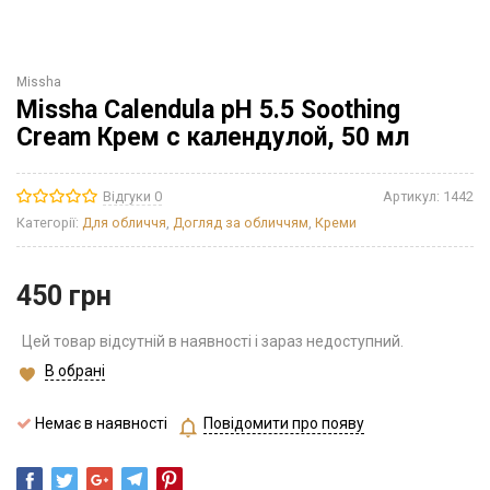
Missha
Missha Calendula pH 5.5 Soothing
Cream Крем с календулой, 50 мл
Відгуки 0
Артикул:
1442
Категорії:
Для обличчя
,
Догляд за обличчям
,
Креми
450
грн
Цей товар відсутній в наявності і зараз недоступний.
В обрані
Немає в наявності
Повідомити про появу