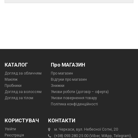
КАТАЛОГ
Про МАГАЗИН
Догляд за обличчям
Про магазин
Макіяж
Відгуки про магазин
Пробники
Знижки
Догляд за волоссям
Умови роботи (договір – оферта)
Догляд за тілом
Умови повернення товару
Політика конфіденційності
КОРИСТУВАЧ
КОНТАКТИ
Увійти
м. Черкаси, вул. Небесної Сотні, 20
Реєстрація
(+38) 093 280 25 00 (Viber, WApp, Telegram),