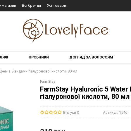
о магазин
Всі бренди
Усі товари
КІЯЖ
ПРОБНИКИ
ДОГЛЯД ЗА ВОЛОССЯМ
Крем з 5 видами гіалуронової кислоти, 80 мл
FarmStay
FarmStay Hyaluronic 5 Water
гіалуронової кислоти, 80 мл
Відгуки 0
Артикул:
1546