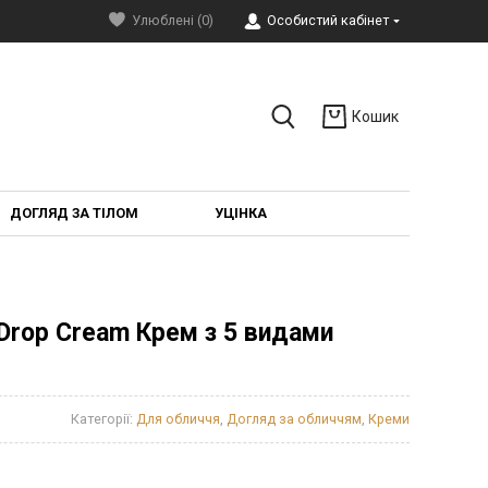
Улюблені (0)
Особистий кабінет
Кошик
ДОГЛЯД ЗА ТІЛОМ
УЦІНКА
 Drop Cream Крем з 5 видами
Категорії:
Для обличчя
,
Догляд за обличчям
,
Креми