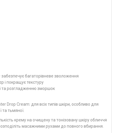
 — забезпечує багаторівневе зволоження
єр і покращує текстуру
і та розгладженню зморшок
ter Drop Cream: для всіх типів шкіри, особливо для
ї та тьмяної.
лькість крему на очищену та тонізовану шкіру обличчя
розподіліть масажними рухами до повного вбирання.