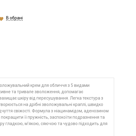
В обрані
оложувальний крем для обличчя з 5 видами
нсивне та тривале зволоження, допомагає
захищає шкіру від пересушування. Легка текстура з
творюється на дрібні зволожувальні краплі, швидко
ідчуття свіжості. Формула з ніацинамідом, аденозином
 покращити її пружність, заспокоїти подразнення та
іру гладкою, м’якою, сяючою та чудово підходить для