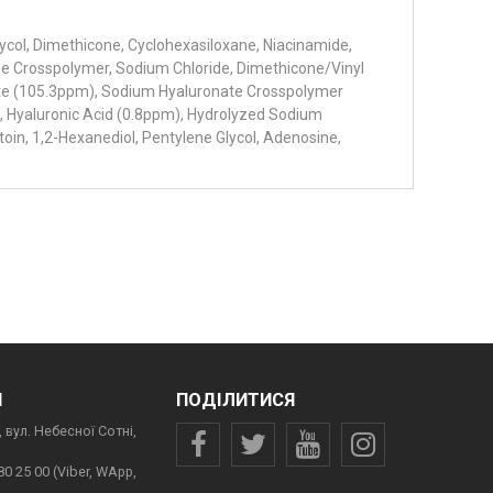
ycol, Dimethicone, Cyclohexasiloxane, Niacinamide,
ne Crosspolymer, Sodium Chloride, Dimethicone/Vinyl
te (105.3ppm), Sodium Hyaluronate Crosspolymer
, Hyaluronic Acid (0.8ppm), Hydrolyzed Sodium
toin, 1,2-Hexanediol, Pentylene Glycol, Adenosine,
И
ПОДІЛИТИСЯ
 вул. Небесної Сотні,
80 25 00 (Viber, WApp,