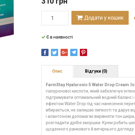
310
грн
Додати у кошик
Є в наявності
Опис
Відгуки (0)
FarmStay Hyaluronic 5 Water Drop Cream
Зв
гіалуронової кислоти, який забезпечує інте
підтримувати оптимальний водний баланс і 
ефектом Water Drop під час нанесення пере
вбирається, не залишає липкості та дарує в
і алантоїном допомагає вирівняти тон шкіри,
розгладити дрібні зморшки. Крем робить шк
щоденного ранкового й вечірнього догляду.