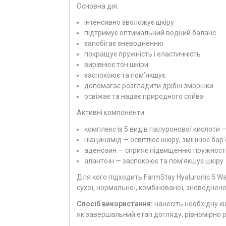
Основна дія:
інтенсивно зволожує шкіру
підтримує оптимальний водний баланс
запобігає зневодненню
покращує пружність і еластичність
вирівнює тон шкіри
заспокоює та пом’якшує
допомагає розгладити дрібні зморшки
освіжає та надає природного сяйва
Активні компоненти:
комплекс із 5 видів гіалуронової кислоти
ніацинамід — освітлює шкіру, зміцнює бар’
аденозин — сприяє підвищенню пружност
алантоїн — заспокоює та пом’якшує шкіру
Для кого підходить FarmStay Hyaluronic 5 Wa
сухої, нормальної, комбінованої, зневоднено
Спосіб використання:
нанесіть необхідну кі
як завершальний етап догляду, рівномірно 