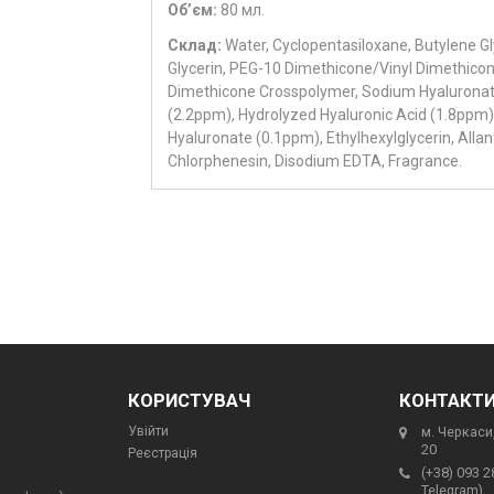
Об’єм:
80 мл.
Склад:
Water, Cyclopentasiloxane, Butylene Gl
Glycerin, PEG-10 Dimethicone/Vinyl Dimethico
Dimethicone Crosspolymer, Sodium Hyalurona
(2.2ppm), Hydrolyzed Hyaluronic Acid (1.8ppm)
Hyaluronate (0.1ppm), Ethylhexylglycerin, Allan
Chlorphenesin, Disodium EDTA, Fragrance.
КОРИСТУВАЧ
КОНТАКТ
Увійти
м. Черкаси,
20
Реєстрація
(+38) 093 2
Telegram),