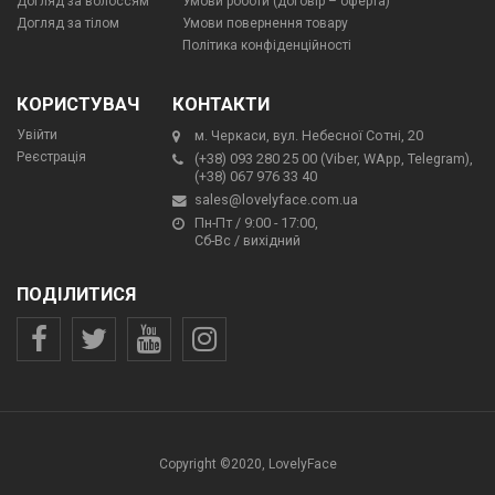
Догляд за волоссям
Умови роботи (договір – оферта)
Догляд за тілом
Умови повернення товару
Політика конфіденційності
КОРИСТУВАЧ
КОНТАКТИ
Увійти
м. Черкаси, вул. Небесної Сотні, 20
Реєстрація
(+38) 093 280 25 00 (Viber, WApp, Telegram),
(+38) 067 976 33 40
sales@lovelyface.com.ua
Пн-Пт / 9:00 - 17:00,
Сб-Вс / вихідний
ПОДІЛИТИСЯ
Copyright ©2020, LovelyFace