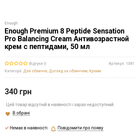
Enough
Enough Premium 8 Peptide Sensation
Pro Balancing Cream Антивозрастной
крем с пептидами, 50 мл
Відгуки 0
Артикул:
1381
Категорії:
Для обличчя
,
Догляд за обличчям
,
Креми
340
грн
Цей товар відсутній в наявності і зараз недоступний.
В обрані
Немає в наявності
Повідомити про появу