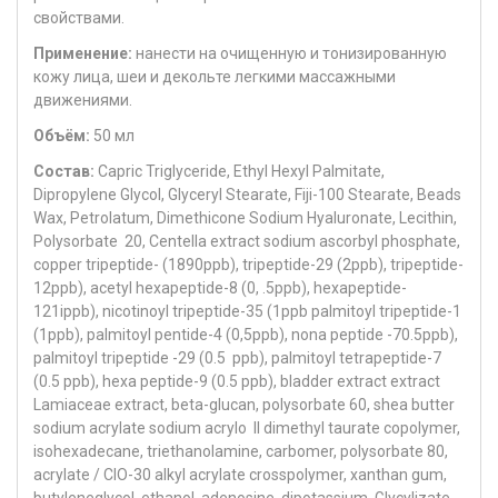
свойствами.
Применение:
нанести на очищенную и тонизированную
кожу лица, шеи и декольте легкими массажными
движениями.
Объём:
50 мл
Состав:
Capric Triglyceride, Ethyl Hexyl Palmitate,
Dipropylene Glycol, Glyceryl Stearate, Fiji-100 Stearate, Beads
Wax, Petrolatum, Dimethicone Sodium Hyaluronate, Lecithin,
Polysorbate 20, Centella extract sodium ascorbyl phosphate,
copper tripeptide- (1890ppb), tripeptide-29 (2ppb), tripeptide-
12ppb), acetyl hexapeptide-8 (0, .5ppb), hexapeptide-
121ippb), nicotinoyl tripeptide-35 (1ppb palmitoyl tripeptide-1
(1ppb), palmitoyl pentide-4 (0,5ppb), nona peptide -70.5ppb),
palmitoyl tripeptide -29 (0.5 ppb), palmitoyl tetrapeptide-7
(0.5 ppb), hexa peptide-9 (0.5 ppb), bladder extract extract
Lamiaceae extract, beta-glucan, polysorbate 60, shea butter
sodium acrylate sodium acrylo Il dimethyl taurate copolymer,
isohexadecane, triethanolamine, carbomer, polysorbate 80,
acrylate / CIO-30 alkyl acrylate crosspolymer, xanthan gum,