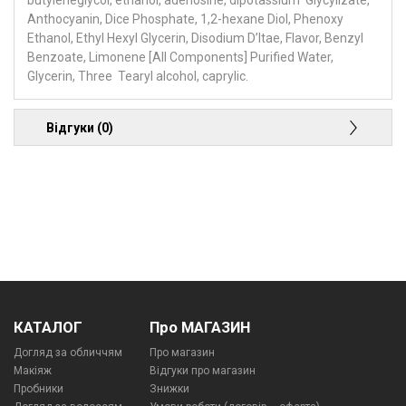
butyleneglycol, ethanol, adenosine, dipotassium Glycylizate,
Anthocyanin, Dice Phosphate, 1,2-hexane Diol, Phenoxy
Ethanol, Ethyl Hexyl Glycerin, Disodium D’Itae, Flavor, Benzyl
Benzoate, Limonene [All Components] Purified Water,
Glycerin, Three Tearyl alcohol, caprylic.
Відгуки (0)
КАТАЛОГ
Про МАГАЗИН
Догляд за обличчям
Про магазин
Макіяж
Відгуки про магазин
Пробники
Знижки