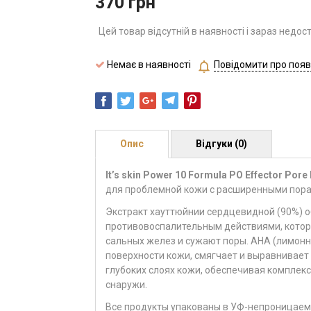
370
грн
Цей товар відсутній в наявності і зараз недос
Немає в наявності
Повідомити про появ
Опис
Відгуки (0)
It’s skin Power 10 Formula PO Effector Pore
для проблемной кожи с расширенными пора
Экстракт хауттюйнии сердцевидной (90%) 
противовоспалительным действиями, котор
сальных желез и сужают поры. AHA (лимонна
поверхности кожи, смягчает и выравнивает 
глубоких слоях кожи, обеспечивая комплекс
снаружи.
Все продукты упакованы в УФ-непроницаем