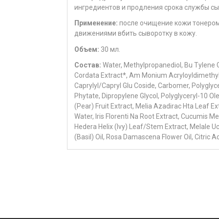
ингредиентов и продления срока службы сы
Применение:
после очищение кожи тонером,
движениями вбить сыворотку в кожу.
Объем:
30 мл.
Состав:
Water, Methylpropanediol, Bu Tylene G
Cordata Extract*, Am Monium Acryloyldimethyl
Caprylyl/Capryl Glu Coside, Carbomer, Polygl
Phytate, Dipropylene Glycol, Polyglyceryl-10 Ol
(Pear) Fruit Extract, Melia Azadirac Hta Leaf E
Water, Iris Florenti Na Root Extract, Cucumis Me
Hedera Helix (Ivy) Leaf/Stem Extract, Melale Uc
(Basil) Oil, Rosa Damascena Flower Oil, Citric Aci