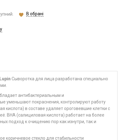
В обрані
тупний.
у
 Lupin
Сыворотка для лица разработана специально
ми.
обладает антибактериальным и
ые уменьшают покраснения, контролируют работу
я кислота) в составе удаляет ороговевшие клетки с
её. BHA (салициловая кислота) работает на более
ных подход к очищению пор как изнутри, так и
ое коричневое стекло для стабильности