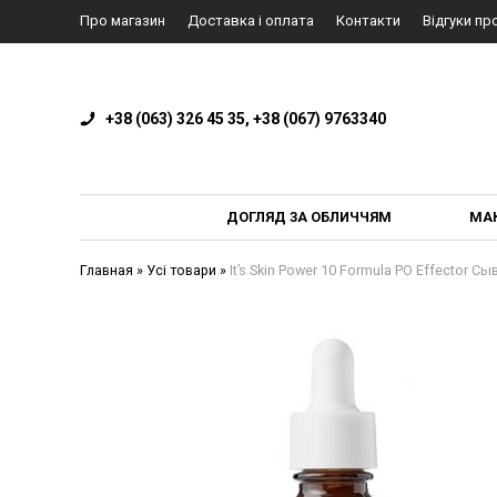
Про магазин
Доставка і оплата
Контакти
Відгуки пр
+38 (063) 326 45 35, +38 (067) 9763340
ДОГЛЯД ЗА ОБЛИЧЧЯМ
МА
Главная
»
Усі товари
»
It’s Skin Power 10 Formula PO Effector 