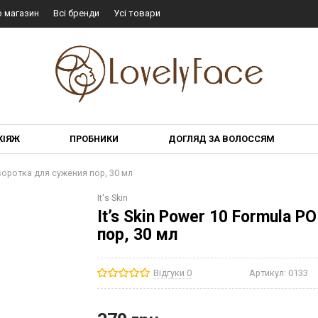
о магазин
Всі бренди
Усі товари
КІЯЖ
ПРОБНИКИ
ДОГЛЯД ЗА ВОЛОССЯМ
Сыворотка для сужения пор, 30 мл
It's Skin
It’s Skin Power 10 Formula 
пор, 30 мл
Відгуки 0
Артикул:
0133