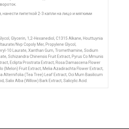
вороток.
 нанести пипеткой 2-3 капли на лицо и мягкими
lycol, Glycerin, 1,2-Hexanediol, C1315 Alkane, Houttuynia
taurate/Nvp Copoly Mer, Propylene Glycol,
yceryl-10 Laurate, Xanthan Gum, Tromethamine, Sodium
eate, Schizandra Chinensis Fruit Extract, Pyrus Co Mmunis
xtract, Eclipta Prostrata Extract, Rosa Damascena Flower
lo (Melon) Fruit Extract, Melia Azadirachta Flower Extract,
a Alternifolia (Tea Tree) Leaf Extract, Oci Mum Basilicum
d, Salix Alba (Willow) Bark Extract, Salicylic Acid.