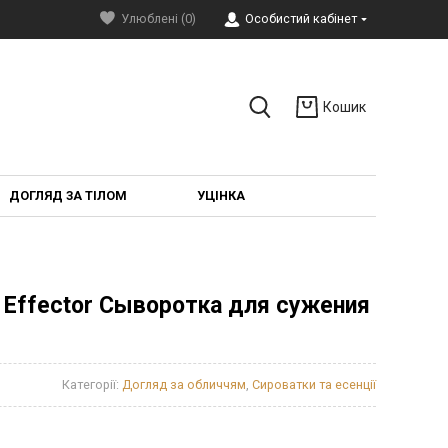
Улюблені (0)
Особистий кабінет
Кошик
ДОГЛЯД ЗА ТІЛОМ
УЦІНКА
PO Effector Сыворотка для сужения
Категорії:
Догляд за обличчям
,
Сироватки та есенції