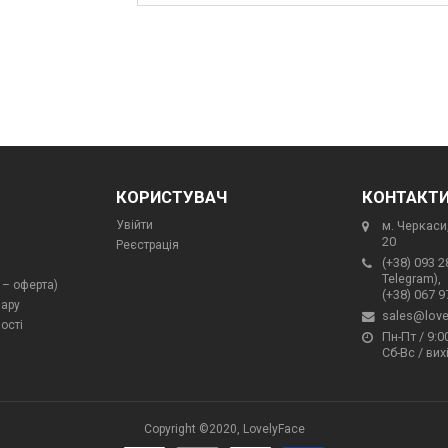
КОРИСТУВАЧ
КОНТАКТ
Увійти
м. Черкаси,
20
Реєстрація
(+38) 093 2
Telegram),
 – оферта)
(+38) 067 9
вару
sales@love
ості
Пн-Пт / 9:00
Сб-Вс / вих
Copyright ©2020, LovelyFace