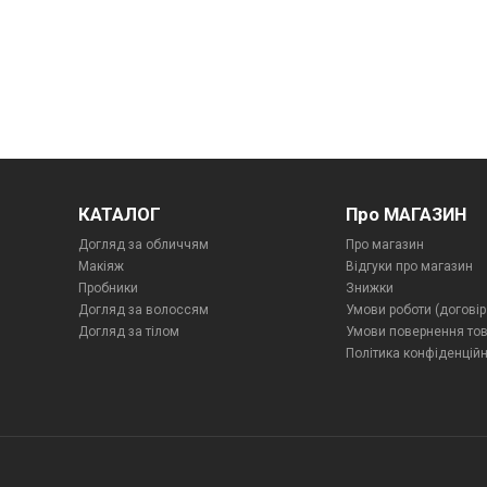
КАТАЛОГ
Про МАГАЗИН
Догляд за обличчям
Про магазин
Макіяж
Відгуки про магазин
Пробники
Знижки
Догляд за волоссям
Умови роботи (договір
Догляд за тілом
Умови повернення то
Політика конфіденційн