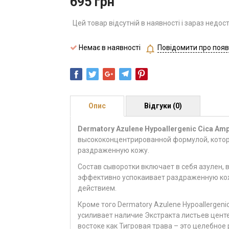
695
грн
Цей товар відсутній в наявності і зараз недос
Немає в наявності
Повідомити про появ
Опис
Відгуки (0)
Dermatory Azulene Hypoallergenic Cica Am
высококонцентрированной формулой, котор
раздраженную кожу.
Состав сыворотки включает в себя азулен,
эффективно успокаивает раздраженную кож
действием.
Кроме того Dermatory Azulene Hypoallergen
усиливает наличие Экстракта листьев центе
востоке как Тигровая трава – это целебно