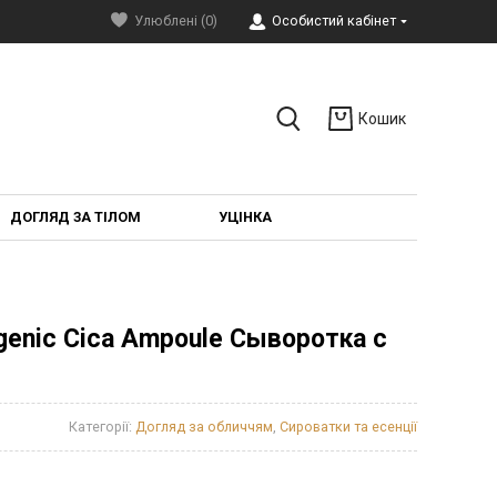
Улюблені (0)
Особистий кабінет
Кошик
ДОГЛЯД ЗА ТІЛОМ
УЦІНКА
rgenic Cica Ampoule Сыворотка с
Категорії:
Догляд за обличчям
,
Сироватки та есенції