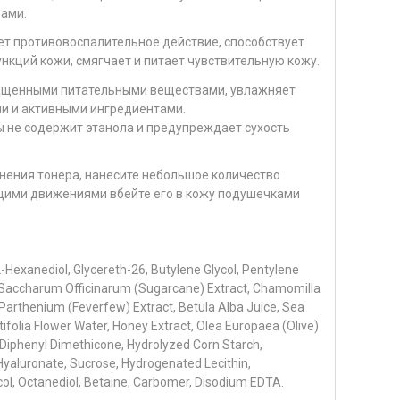
ами.
т противовоспалительное действие, способствует
кций кожи, смягчает и питает чувствительную кожу.
гащенными питательными веществами, увлажняет
и и активными ингредиентами.
не содержит этанола и предупреждает сухость
нения тонера, нанесите небольшое количество
ющими движениями вбейте его в кожу подушечками
,2-Hexanediol, Glycereth-26, Butylene Glycol, Pentylene
, Saccharum Officinarum (Sugarcane) Extract, Chamomilla
Parthenium (Feverfew) Extract, Betula Alba Juice, Sea
tifolia Flower Water, Honey Extract, Olea Europaea (Olive)
 Diphenyl Dimethicone, Hydrolyzed Corn Starch,
yaluronate, Sucrose, Hydrogenated Lecithin,
ycol, Octanediol, Betaine, Carbomer, Disodium EDTA.