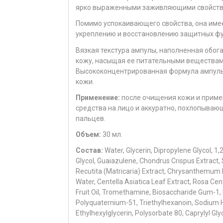
ярко выраженными заживляющими свойств
Помимо успокаивающего свойства, она имее
укреплению и восстановлению защитных фун
Вязкая текстура ампулы, наполненная обо
кожу, насыщая ее питательными веществам
Высококонцентрированная формула ампулы 
кожи.
Применение:
после очищения кожи и приме
средства на лицо и аккуратно, похлопыва
пальцев.
Объем:
30 мл.
Состав:
Water, Glycerin, Dipropylene Glycol, 1
Glycol, Guaiazulene, Chondrus Crispus Extract
Recutita (Matricaria) Extract, Chrysanthemum 
Water, Centella Asiatica Leaf Extract, Rosa Cen
Fruit Oil, Tromethamine, Biosaccharide Gum-1,
Polyquaternium-51, Triethylhexanoin, Sodium H
Ethylhexylglycerin, Polysorbate 80, Caprylyl Gl