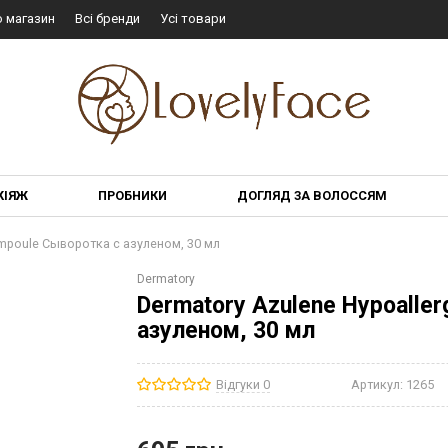
о магазин
Всі бренди
Усі товари
КІЯЖ
ПРОБНИКИ
ДОГЛЯД ЗА ВОЛОССЯМ
Ampoule Сыворотка с азуленом, 30 мл
Dermatory
Dermatory Azulene Hypoalle
азуленом, 30 мл
Відгуки 0
Артикул:
1265