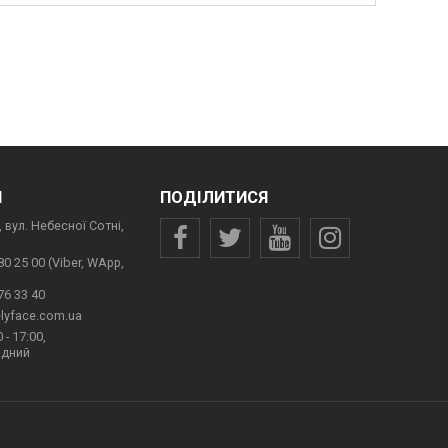
И
ПОДІЛИТИСЯ
 вул. Небесної Сотні,
80 25 00 (Viber, WApp,
76 33 40
lyface.com.ua
 - 17:00,
ідний