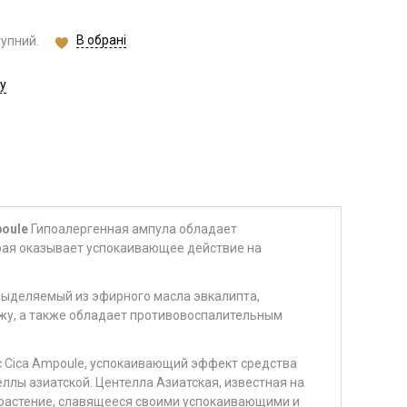
В обрані
тупний.
у
poule
Гипоалергенная ампула обладает
ая оказывает успокаивающее действие на
 выделяемый из эфирного масла эвкалипта,
у, а также обладает противовоспалительным
ic Cica Ampoule, успокаивающий эффект средства
ллы азиатской. Центелла Азиатская, известная на
е растение, славящееся своими успокаивающими и