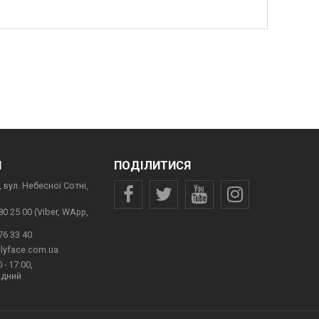
И
ПОДІЛИТИСЯ
 вул. Небесної Сотні,
80 25 00 (Viber, WApp,
76 33 40
lyface.com.ua
 - 17:00,
ідний