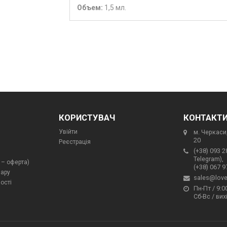
Объем:
1,5 мл.
КОРИСТУВАЧ
КОНТАКТ
Увійти
м. Черкаси,
20
Реєстрація
(+38) 093 2
Telegram),
 – оферта)
(+38) 067 9
вару
sales@love
ості
Пн-Пт / 9:00
Сб-Вс / вих