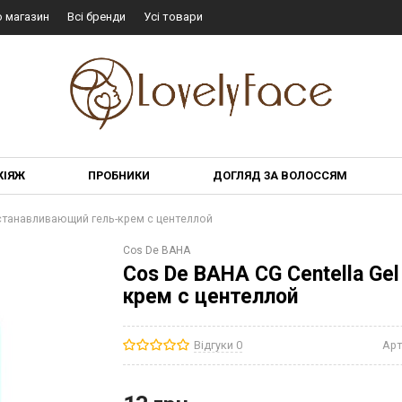
о магазин
Всі бренди
Усі товари
КІЯЖ
ПРОБНИКИ
ДОГЛЯД ЗА ВОЛОССЯМ
сстанавливающий гель-крем с центеллой
Cos De BAHA
Cos De BAHA CG Centella Ge
крем с центеллой
Відгуки 0
Арт