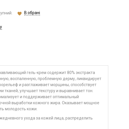
В обрані
тупний.
у
авливающий гель-крем содержит 80% экстракта
нную, воспаленную, проблемную дерму, ликвидирует
крорельеф и разглаживает морщины, способствует
 тканей, улучшает текстуру и выравнивает тон.
рмализует и поддерживает оптимальный
точной выработки кожного жира. Оказывает мощное
ть молодость кожи.
жедневного ухода за кожей лица, распределить