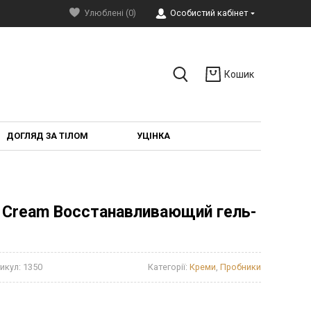
Улюблені (0)
Особистий кабінет
Кошик
ДОГЛЯД ЗА ТІЛОМ
УЦІНКА
l Cream Восстанавливающий гель-
икул:
1350
Категорії:
Креми
,
Пробники