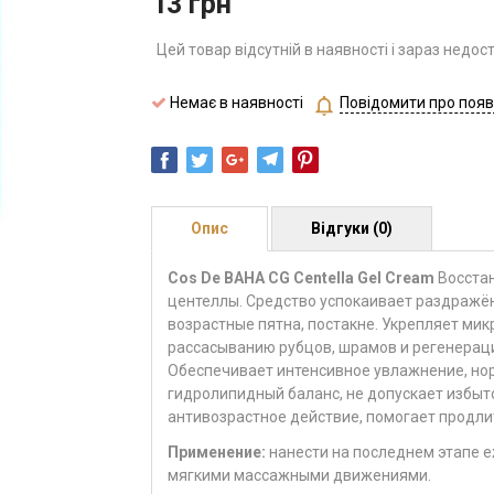
13
грн
Цей товар відсутній в наявності і зараз недос
Немає в наявності
Повідомити про появ
Опис
Відгуки (0)
Cos De BAHA CG Centella Gel Cream
Восстан
центеллы. Средство успокаивает раздражё
возрастные пятна, постакне. Укрепляет ми
рассасыванию рубцов, шрамов и регенерации
Обеспечивает интенсивное увлажнение, но
гидролипидный баланс, не допускает избы
антивозрастное действие, помогает продли
Применение:
нанести на последнем этапе е
мягкими массажными движениями.