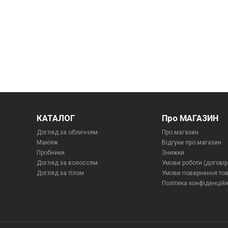
КАТАЛОГ
Про МАГАЗИН
Догляд за обличчям
Про магазин
Макіяж
Відгуки про магазин
Пробники
Знижки
Догляд за волоссям
Умови роботи (договір
Догляд за тілом
Умови повернення то
Політика конфіденційн