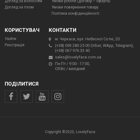
Догляд за волоссям
Умови роботи (договір – оферта)
Догляд за тілом
Умови повернення товару
Політика конфіденційності
КОРИСТУВАЧ
КОНТАКТИ
Увійти
м. Черкаси, вул. Небесної Сотні, 20
Реєстрація
(+38) 093 280 25 00 (Viber, WApp, Telegram),
(+38) 067 976 33 40
sales@lovelyface.com.ua
Пн-Пт / 9:00 - 17:00,
Сб-Вс / вихідний
ПОДІЛИТИСЯ
Copyright ©2020, LovelyFace