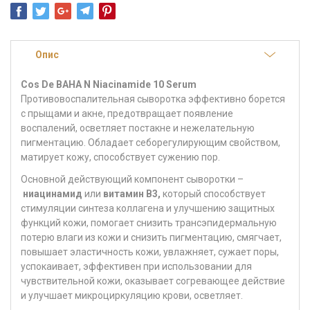
Опис
Cos De BAHA N Niacinamide 10 Serum
Противовоспалительная сыворотка
эффективно борется
с прыщами и акне, предотвращает появление
воспалений, осветляет постакне и нежелательную
пигментацию. Обладает себорегулирующим свойством,
матирует кожу, способствует сужению пор.
Основной действующий компонент сыворотки –
ниацинамид
или
витамин В3,
который способствует
стимуляции синтеза коллагена и улучшению защитных
функций кожи, помогает снизить трансэпидермальную
потерю влаги из кожи и снизить пигментацию, смягчает,
повышает эластичность кожи, увлажняет, сужает поры,
успокаивает, эффективен при использовании для
чувствительной кожи, оказывает согревающее действие
и улучшает микроциркуляцию крови, осветляет.