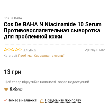
Cos De BAHA
Cos De BAHA N Niacinamide 10 Serum
Противовоспалительная сыворотка
для проблемной кожи
Відгуки 0
Артикул:
1354
Категорії:
Пробники
,
Сироватки та есенції
13
грн
Цей товар відсутній в наявності і зараз недоступний.
В обрані
Немає в наявності
Повідомити про появу