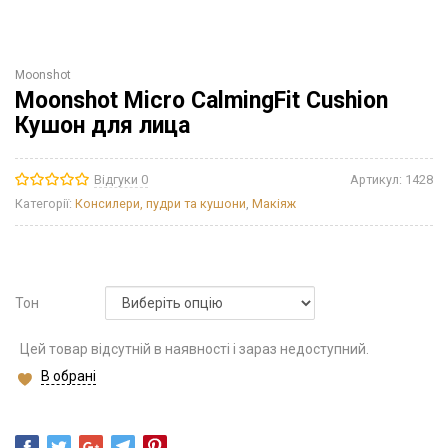
Moonshot
Moonshot Micro CalmingFit Cushion
Кушон для лица
Відгуки 0
Артикул:
1428
Категорії:
Консилери, пудри та кушони
,
Макіяж
Тон
Цей товар відсутній в наявності і зараз недоступний.
В обрані