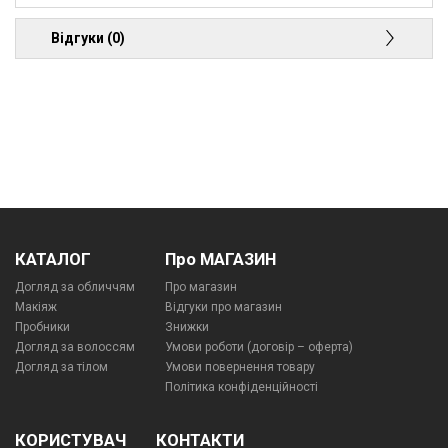
Відгуки (0)
КАТАЛОГ
Про МАГАЗИН
Догляд за обличчям
Про магазин
Макіяж
Відгуки про магазин
Пробники
Знижки
Догляд за волоссям
Умови роботи (договір – оферта)
Догляд за тілом
Умови повернення товару
Політика конфіденційності
КОРИСТУВАЧ
КОНТАКТИ