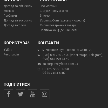
Догляд за обличчям
Про магазин
Макіяж
Відгуки про магазин
Пробники
Знижки
Догляд за волоссям
Умови роботи (договір – оферта)
Догляд за тілом
Умови повернення товару
Політика конфіденційності
КОРИСТУВАЧ
КОНТАКТИ
Увійти
м. Черкаси, вул. Небесної Сотні, 20
Реєстрація
(+38) 093 280 25 00 (Viber, WApp, Telegram),
(+38) 067 976 33 40
sales@lovelyface.com.ua
Пн-Пт / 9:00 - 17:00,
Сб-Вс / вихідний
ПОДІЛИТИСЯ