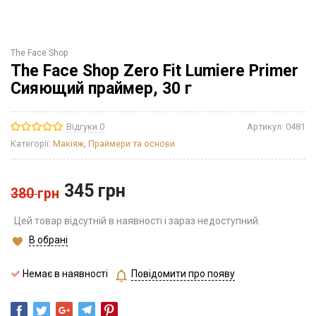
The Face Shop
The Face Shop Zero Fit Lumiere Primer
Сияющий праймер, 30 г
Відгуки 0
Артикул:
0481
Категорії:
Макіяж
,
Праймери та основи
345
грн
380
грн
Цей товар відсутній в наявності і зараз недоступний.
В обрані
Немає в наявності
Повідомити про появу