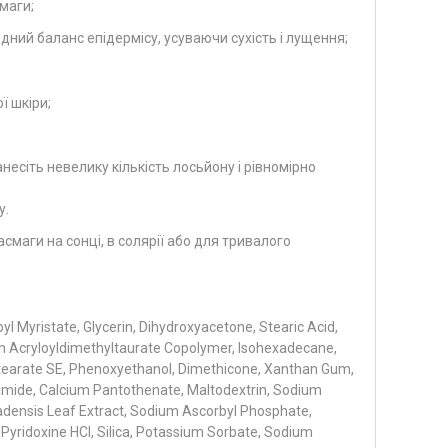
маги;
ний баланс епідермісу, усуваючи сухість і лущення;
ї шкіри;
анесіть невелику кількість лосьйону і рівномірно
у.
смаги на сонці, в солярії або для тривалого
yl Myristate, Glycerin, Dihydroxyacetone, Stearic Acid,
um Acryloyldimethyltaurate Copolymer, Isohexadecane,
Stearate SE, Phenoxyethanol, Dimethicone, Xanthan Gum,
namide, Calcium Pantothenate, Maltodextrin, Sodium
adensis Leaf Extract, Sodium Ascorbyl Phosphate,
, Pyridoxine HCl, Silica, Potassium Sorbate, Sodium