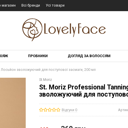
о магазин
Всі бренди
Усі товари
КІЯЖ
ПРОБНИКИ
ДОГЛЯД ЗА ВОЛОССЯМ
iser Лосьйон зволожуючий для поступової засмаги, 200 мл
St.Moriz
St. Moriz Professional Tanni
зволожуючий для поступово
Відгуки 0
Артик