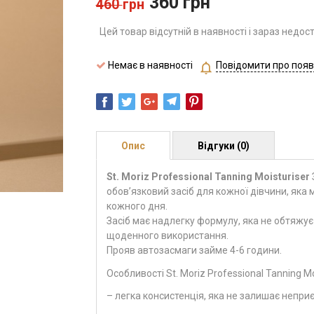
360
грн
460
грн
Цей товар відсутній в наявності і зараз недос
Немає в наявності
Повідомити про появ
Опис
Відгуки (0)
St. Moriz Professional Tanning Moisturiser
обовʼязковий засіб для кожної дівчини, яка 
кожного дня.
Засіб має надлегку формулу, яка не обтяжує
щоденного використання.
Прояв автозасмаги займе 4-6 години.
Особливості St. Moriz Professional Tanning Mo
– легка консистенція, яка не залишає неприє