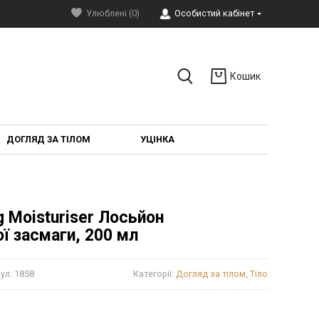
Улюблені (0)
Особистий кабінет
Кошик
ДОГЛЯД ЗА ТІЛОМ
УЦІНКА
ng Moisturiser Лосьйон
ї засмаги, 200 мл
ул:
1858
Категорії:
Догляд за тілом
,
Тіло