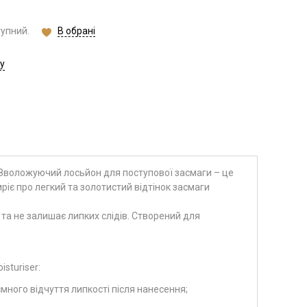
В обрані
тупний.
у
Зволожуючий лосьйон для поступової засмаги – це
мріє про легкий та золотистий відтінок засмаги
 та не залишає липких слідів. Створений для
isturiser:
много відчуття липкості після нанесення;