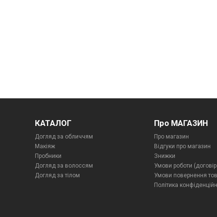
КАТАЛОГ
Про МАГАЗИН
Догляд за обличчям
Про магазин
Макіяж
Відгуки про магазин
Пробники
Знижки
Догляд за волоссям
Умови роботи (договір
Догляд за тілом
Умови повернення то
Політика конфіденційн