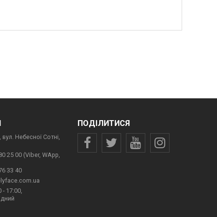
И
ПОДІЛИТИСЯ
 вул. Небесної Сотні,
80 25 00 (Viber, WApp,
76 33 40
lyface.com.ua
 - 17:00,
ідний