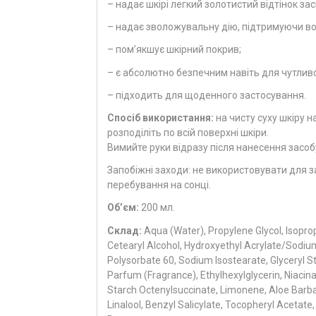
– надає шкірі легкий золотистий відтінок зас
– надає зволожувальну дію, підтримуючи вод
– пом’якшує шкірний покрив;
– є абсолютно безпечним навіть для чутливо
– підходить для щоденного застосування.
Спосіб використання:
на чисту суху шкіру н
розподіліть по всій поверхні шкіри.
Вимийте руки відразу після нанесення засоб
Запобіжні заходи: не використовувати для за
перебування на сонці.
Об’єм:
200 мл.
Склад:
Aqua (Water), Propylene Glycol, Isoprop
Cetearyl Alcohol, Hydroxyethyl Acrylate/Sodi
Polysorbate 60, Sodium Isostearate, Glyceryl 
Parfum (Fragrance), Ethylhexylglycerin, Niaci
Starch Octenylsuccinate, Limonene, Aloe Barb
Linalool, Benzyl Salicylate, Tocopheryl Acetate