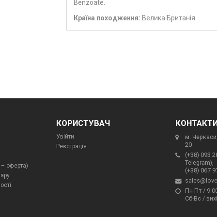
Benzoate.
Країна походження:
Велика Британія.
КОРИСТУВАЧ
КОНТАКТ
Увійти
м. Черкаси,
20
Реєстрація
(+38) 093 2
Telegram),
 – оферта)
(+38) 067 9
вару
sales@love
ості
Пн-Пт / 9:00
Сб-Вс / вих