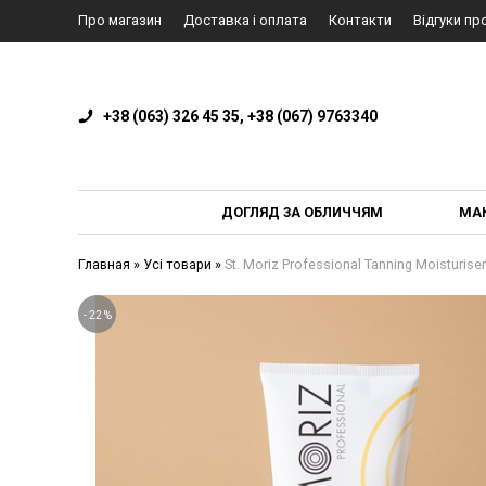
Про магазин
Доставка і оплата
Контакти
Відгуки пр
+38 (063) 326 45 35, +38 (067) 9763340
ДОГЛЯД ЗА ОБЛИЧЧЯМ
МА
Главная
»
Усі товари
»
St. Moriz Professional Tanning Moistur
-
22
%