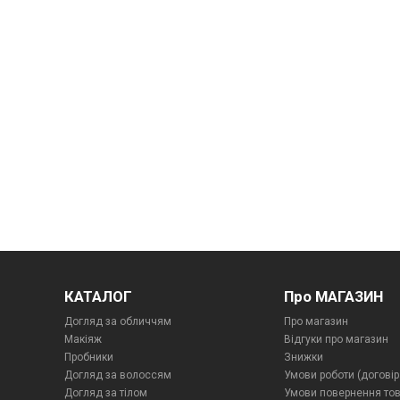
КАТАЛОГ
Про МАГАЗИН
Догляд за обличчям
Про магазин
Макіяж
Відгуки про магазин
Пробники
Знижки
Догляд за волоссям
Умови роботи (договір
Догляд за тілом
Умови повернення то