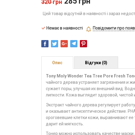
285
грн
320
грн
Цей товар відсутній в наявності і зараз недос
Немає в наявності
Повідомити про появ
Опис
Відгуки (0)
Tony Moly Wonder Tea Tree Pore Fresh Ton
чайного дерева устраняет загрязнения и жи
сужает поры, улучшая их внешний вид. Водн
липкости. Кожа выглядит здоровой, чистой 
Экстракт чайного дерева регулирует работ
и оказывает антисептическое действие. PH
ороговевшие клетки кожи, выравнивают ее т
дарит ей мягкость.
Тонер можно использовать качестве маски д