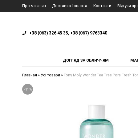
Про магазин
Доставка і оплата
Контакти
Відгуки пр
+38 (063) 326 45 35, +38 (067) 9763340
ДОГЛЯД ЗА ОБЛИЧЧЯМ
МА
Главная
»
Усі товари
»
Tony Moly Wonder Tea Tree Pore Fresh T
-
11
%