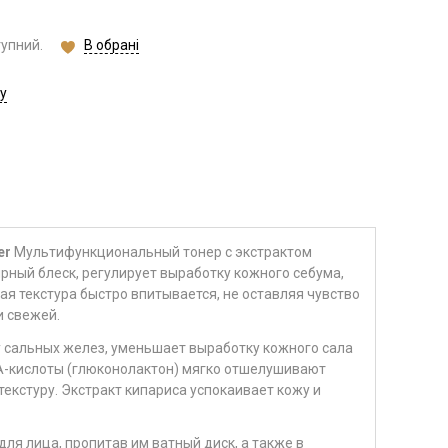
В обрані
тупний.
у
er
Мультифункциональный тонер с экстрактом
рный блеск, регулирует выработку кожного себума,
ая текстура быстро впитывается, не оставляя чувство
и свежей.
у сальных желез, уменьшает выработку кожного сала
A-кислоты (глюконолактон) мягко отшелушивают
екстуру. Экстракт кипариса успокаивает кожу и
ля лица, пропитав им ватный диск, а также в