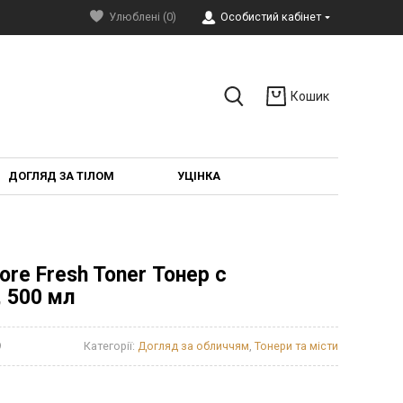
Улюблені (0)
Особистий кабінет
Кошик
ДОГЛЯД ЗА ТІЛОМ
УЦІНКА
ore Fresh Toner Тонер с
 500 мл
9
Категорії:
Догляд за обличчям
,
Тонери та місти