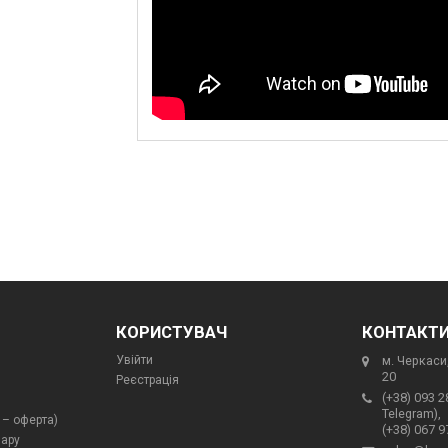
КОРИСТУВАЧ
КОНТАКТ
Увійти
м. Черкаси,
20
Реєстрація
(+38) 093 2
Telegram),
 – оферта)
(+38) 067 9
вару