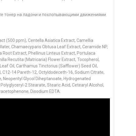
те тонер на ладони и похлопывающими движениями
act (500 ppm), Centella Asiatica Extract, Camellia
Water, Chamaecyparis Obtusa Leaf Extract, Ceramide NP,
oot Extract, Phellinus Linteus Extract, Portulaca
la Recutita (Matricaria) Flower Extract, Tocopherol,
 Leaf Oil, Carthamus Tinctorius (​Safflower) Seed Oil,
l, C12-14 Pareth-12, Octyldodeceth-16, Sodium Citrate,
te, Neopentyl Glycol Diheptanoate, Hydrogenated
Polyglyceryl-2 Stearate, Stearic Acid, Cetearyl Alcohol,
xyacetophenone, Disodium EDTA.