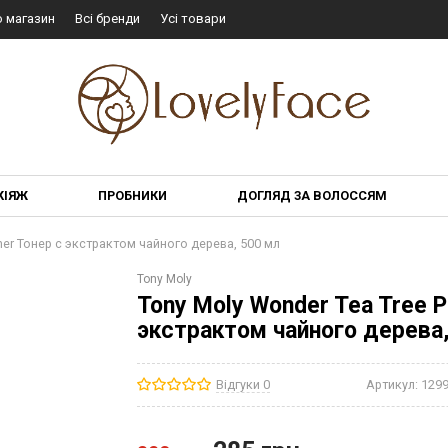
о магазин
Всі бренди
Усі товари
КІЯЖ
ПРОБНИКИ
ДОГЛЯД ЗА ВОЛОССЯМ
oner Тонер с экстрактом чайного дерева, 500 мл
Tony Moly
Tony Moly Wonder Tea Tree P
экстрактом чайного дерева,
Відгуки 0
Артикул:
129