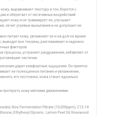
кожу, выравнивает текстуру и тон, борется с
ии и оберегает от негативных воздействий.
ищает кожу и не травмирует ее, улучшает
я, лечит угревые высыпания и не допускает их
вно питает кожу, увлажняет ее и на долгое время
с, выводит все токсины, разглаживает и надежно
ичных факторов.
ые процессы, устраняет раздражения, избавляет от
ороговевшие частички.
нанесения дарит комфортные ощущения. Он приятно
чивает ее полноценное питание и увлажнение,
именять его постоянно, кожа станет идеально
 и протереть кожу мягкими движениями.
xanediol, Rice Fermentation Filtrate (10,000ppm), C12-14
thicone, Ethylhexyl Glycerin, Lemon Peel Oil, Rosewood