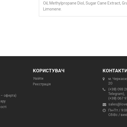
Oil, Methylpropane Diol, Sugar Cane Extract, Gra
Limonene.
КОРИСТУВАЧ
КОНТАКТ
Увійти
м. Черкаси,
20
Реєстрація
(+38) 093 2
Telegram),
 – оферта)
(+38) 067 9
вару
sales@love
ості
Пн-Пт / 9:00
Сб-Вс / вих