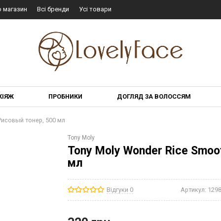
о магазин
Всі бренди
Усі товари
КІЯЖ
ПРОБНИКИ
ДОГЛЯД ЗА ВОЛОССЯМ
Рисовый тонер, 500 мл
Tony Moly
Tony Moly Wonder Rice Smoo
мл
Відгуки 0
Артикул:
129