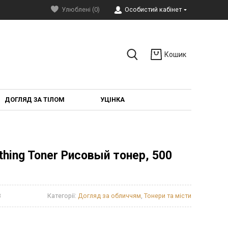
Улюблені (0)
Особистий кабінет
Кошик
ДОГЛЯД ЗА ТІЛОМ
УЦІНКА
thing Toner Рисовый тонер, 500
8
Категорії:
Догляд за обличчям
,
Тонери та місти