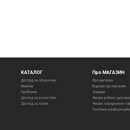
КАТАЛОГ
Про МАГАЗИН
Догляд за обличчям
Про магазин
Макіяж
Відгуки про магазин
Пробники
Знижки
Догляд за волоссям
Умови роботи (договір
Догляд за тілом
Умови повернення то
Політика конфіденційн