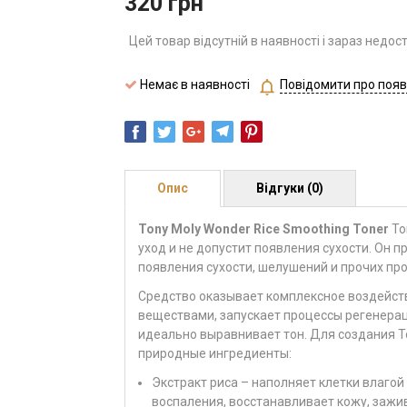
320
грн
Цей товар відсутній в наявності і зараз недос
Немає в наявності
Повідомити про появ
Опис
Відгуки (0)
Tony Moly Wonder Rice Smoothing Toner
То
уход и не допустит появления сухости. Он 
появления сухости, шелушений и прочих пр
Средство оказывает комплексное воздейств
веществами, запускает процессы регенераци
идеально выравнивает тон. Для создания T
природные ингредиенты:
Экстракт риса – наполняет клетки влаго
воспаления, восстанавливает кожу, зажи