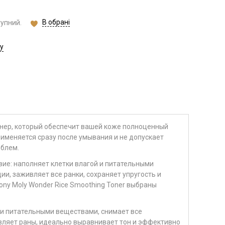
В обрані
тупний.
у
нер, который обеспечит вашей коже полноценный
применяется сразу после умывания и не допускает
облем.
ие: наполняет клетки влагой и питательными
и, заживляет все ранки, сохраняет упругость и
ony Moly Wonder Rice Smoothing Toner выбраны
й и питательными веществами, снимает все
вляет раны, идеально выравнивает тон и эффективно