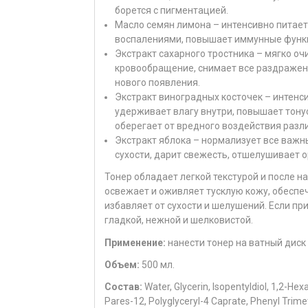
борется с пигментацией.
Масло семян лимона – интенсивно питает 
воспалениями, повышает иммунные функц
Экстракт сахарного тростника – мягко оч
кровообращение, снимает все раздражени
нового появления.
Экстракт виноградных косточек – интенси
удерживает влагу внутри, повышает тону
оберегает от вредного воздействия разл
Экстракт яблока – нормализует все важн
сухости, дарит свежесть, отшелушивает 
Тонер обладает легкой текстурой и после 
освежает и оживляет тусклую кожу, обеспе
избавляет от сухости и шелушений. Если пр
гладкой, нежной и шелковистой.
Применение:
нанести тонер на ватный диск
Объем:
500 мл.
Состав:
Water, Glycerin, Isopentyldiol, 1,2-He
Pares-12, Polyglyceryl-4 Caprate, Phenyl Trime