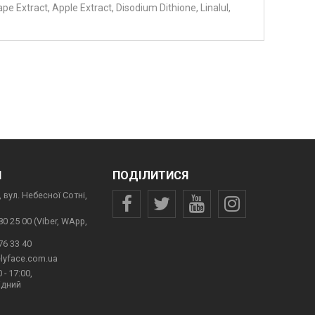
pe Extract, Apple Extract, Disodium Dithione, Linalul,
И
ПОДІЛИТИСЯ
 вул. Небесної Сотні,
80 25 00 (Viber, WApp,
76 33 40
lyface.com.ua
 - 17:00,
ідний