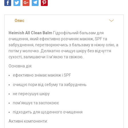
Опис
Heimish All Clean Balm
Гідрофільний бальзам для
очищення, який ефективно розчиняє макіяж, SPF та
забруднення, перетворюючись з бальзаму в ніжну олію, а
потім у молочко. Делікатно очищує шкіру без відчуття
сухості, залишаючи її м’якою та свіжою.
Основна дія:
ефективно знімає макіяж і SPF
очищує пори від себуму та забруднень
не пересушує шкіру
пом’якшує та заспокоює
підходить для щоденного очищення
Активні компоненти: