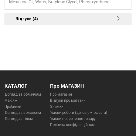
Mexicana Oil, Water, Butylene Glycol, Phenoxyethanol.
Відгуки (4)
КАТАЛОГ
Про МАГАЗИН
Догляд за обличчям
Про магазин
Макіяж
Відгуки про магазин
Пробники
Знижки
Догляд за волоссям
Умови роботи (договір – оферта)
Догляд за тілом
Умови повернення товару
Політика конфіденційності