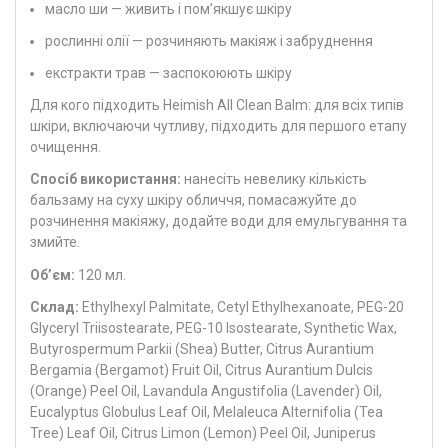
масло ши — живить і пом’якшує шкіру
рослинні олії — розчиняють макіяж і забруднення
екстракти трав — заспокоюють шкіру
Для кого підходить Heimish All Clean Balm: для всіх типів
шкіри, включаючи чутливу, підходить для першого етапу
очищення.
Спосіб використання:
нанесіть невелику кількість
бальзаму на суху шкіру обличчя, помасажуйте до
розчинення макіяжу, додайте води для емульгування та
змийте.
Об’єм:
120 мл.
Склад:
Ethylhexyl Palmitate, Cetyl Ethylhexanoate, PEG-20
Glyceryl Triisostearate, PEG-10 Isostearate, Synthetic Wax,
Butyrospermum Parkii (Shea) Butter, Citrus Aurantium
Bergamia (Bergamot) Fruit Oil, Citrus Aurantium Dulcis
(Orange) Peel Oil, Lavandula Angustifolia (Lavender) Oil,
Eucalyptus Globulus Leaf Oil, Melaleuca Alternifolia (Tea
Tree) Leaf Oil, Citrus Limon (Lemon) Peel Oil, Juniperus