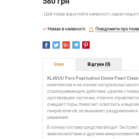
580
грн
Цей товар відсутній в наявності і зараз недос
Немає в наявності
Повідомити про появ
Опис
Відгуки (0)
KLAVUU Pure Pearlsation Divine Pearl Cleans
комплексом и на основе натуральных масел
отшелушивающее действие, удаляя с повер
ороговевшие частички, отлично справляетс
очищает поры, помогает осветлить и выров
покров влагой, не вызывает раздражения и 
умывания.
В основу состава средства входит Экстракт
аминоксилотами и другими микроэлементам