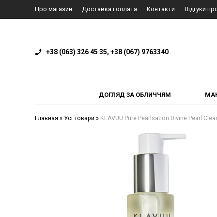
Про магазин
Доставка і оплата
Контакти
Відгуки пр
+38 (063) 326 45 35, +38 (067) 9763340
ДОГЛЯД ЗА ОБЛИЧЧЯМ
МА
Главная
»
Усі товари
»
KLAVUU Pure Pearlsation Divine Pearl Cl