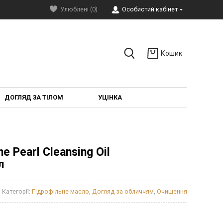
Улюблені (0)
Особистий кабінет
Кошик
ДОГЛЯД ЗА ТІЛОМ
УЦІНКА
e Pearl Cleansing Oil
л
Категорії:
Гідрофільне масло
,
Догляд за обличчям
,
Очищення