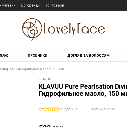
о магазин
Всі бренди
Усі товари
КІЯЖ
ПРОБНИКИ
ДОГЛЯД ЗА ВОЛОССЯМ
eansing Oil Гидрофильное масло, 150 мл
KLAVUU
KLAVUU Pure Pearlsation Divin
Гидрофильное масло, 150 м
Відгуки 0
Артикул:
0739