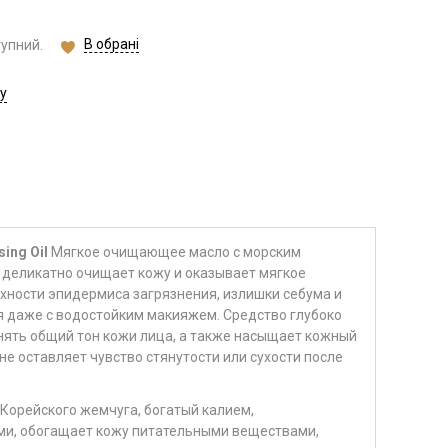
В обрані
тупний.
у
ing Oil
Мягкое очищающее масло с морским
 деликатно очищает кожу и оказывает мягкое
хности эпидермиса загрязнения, излишки себума и
я даже с водостойким макияжем. Средство глубоко
нять общий тон кожи лица, а также насыщает кожный
не оставляет чувство стянутости или сухости после
 Корейского жемчуга, богатый калием,
и, обогащает кожу питательными веществами,