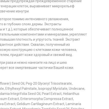
м самым предупреждая преждевременное старение
регенерации клеток, выравнивает микрорельеф
свечение изнутри.
которое помимо интенсивного увлажнения,
о в глубоких слоях дермы. Экстракты
 и т.д.), которые обеспечивает полноценное
итательными компонентами и минералами, укрепляют
повышая плотность и упругость тканей. Экстракт
дантное действие. Сквалан, полученный из
хожую конструкцию с клетками кожи человека,
елем, придаёт коже здоровый и свежий вид.
ри раза и нежно нанесите на лицо и шею
ерет все омертвевшие частички Вашей кожи.
flower) Seed Oil, Peg-20 Glyceryl Triisostearate,
te, Ethylhexyl Palmitate, Isopropyl Myristate, Undecane,
mia Integrifolia Seed Oil, Pearl Extract, Helianthus
sum Extract, Enteromorpha Compressa Extract,
ava Extract, Gelidium Cartilagineum Extract, Laminaria
lgaris Extract, Macadamia Ternifolia Seed Oil, Spirulina