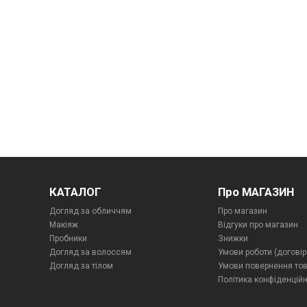
КАТАЛОГ
Про МАГАЗИН
Догляд за обличчям
Про магазин
Макіяж
Відгуки про магазин
Пробники
Знижки
Догляд за волоссям
Умови роботи (договір
Догляд за тілом
Умови повернення то
Політика конфіденційн