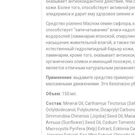
оказывает антиоксидантное действие, те
кожи. Более того, способствует активной 
эпидермиса и дарит ему здоровое сияние и 
Средство усилено Маслом семян сафлора, 
способствует “запечатыванию” влаги надолг
водорослей (ламинарии японской, спирулины
насыщение живительной влагой, а также п
естественный гидролипидный барьер кожи, 
ламинарии, кроме того, оказывает антиокси
органических оливок и имеющий похожую, с
является отличным натуральным увлажниет
Применение:
выдавите средство примерно т
массажными движениями. Это безопасно уб
Объем:
150 мл.
Состав:
Mineral Oil, Carthamus Tinctorius (Saf
Octyldodecanol, Polybutene, Dicaprylyl Carbona
Simmondsia Chinensis (Jojoba) Seed Oil, Macada
Annuus (Sunflower) Seed Oil, Codium Tomento
Macrocystis Pyrifera (Kelp) Extract, Ecklonia C
Japonica Extract, Sea Whip Extract, Chlorella Vu