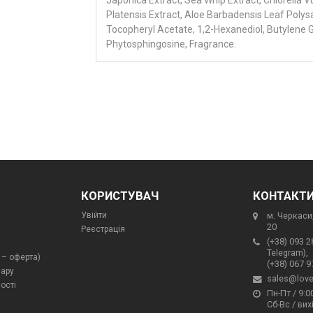
Platensis Extract, Aloe Barbadensis Leaf Polysa
Tocopheryl Acetate, 1,2-Hexanediol, Butylene Gl
Phytosphingosine, Fragrance.
КОРИСТУВАЧ
КОНТАКТ
Увійти
м. Черкаси,
20
Реєстрація
(+38) 093 2
Telegram),
 – оферта)
(+38) 067 9
вару
sales@love
ості
Пн-Пт / 9:00
Сб-Вс / вих