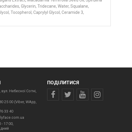
ccharides, Glycerin, Tridecane, Water, Squalane,
ycol, Tocopherol, Caprylyl Glycol, Ceramide 3,
И
ПОДІЛИТИСЯ
 вул. Небесної Сотні,
80 25 00 (Viber, WApp,
76 33 40
lyface.com.ua
 - 17:00,
ідний