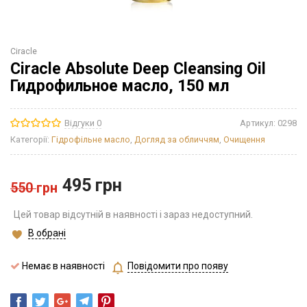
Ciracle
Ciracle Absolute Deep Cleansing Oil
Гидрофильное масло, 150 мл
Відгуки 0
Артикул:
0298
Категорії:
Гідрофільне масло
,
Догляд за обличчям
,
Очищення
495
грн
550
грн
Цей товар відсутній в наявності і зараз недоступний.
В обрані
Немає в наявності
Повідомити про появу