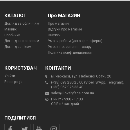
КАТАЛОГ
Про МАГАЗИН
Догляд за обличчям
Про магазин
Макіяж
Відгуки про магазин
Пробники
Знижки
Догляд за волоссям
Умови роботи (договір – оферта)
Догляд за тілом
Умови повернення товару
Політика конфіденційності
КОРИСТУВАЧ
КОНТАКТИ
Увійти
м. Черкаси, вул. Небесної Сотні, 20
Реєстрація
(+38) 093 280 25 00 (Viber, WApp, Telegram),
(+38) 067 976 33 40
sales@lovelyface.com.ua
Пн-Пт / 9:00 - 17:00,
Сб-Вс / вихідний
ПОДІЛИТИСЯ