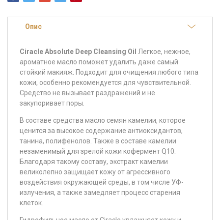
Опис
Ciracle Absolute Deep Cleansing Oil
Легкое, нежное,
ароматное масло поможет удалить даже самый
стойкий макияж. Подходит для очищения любого типа
кожи, особенно рекомендуется для чувствительной.
Средство не вызывает раздражений и не
закупоривает поры.
В составе средства масло семян камелии, которое
ценится за высокое содержание антиоксидантов,
танина, полифенолов. Также в составе камелии
незаменимый для зрелой кожи кофермент Q10.
Благодаря такому составу, экстракт камелии
великолепно защищает кожу от агрессивного
воздействия окружающей среды, в том числе УФ-
излучения, а также замедляет процесс старения
клеток.
Гидрофильное масло от Ciracle увлажняет кожу и