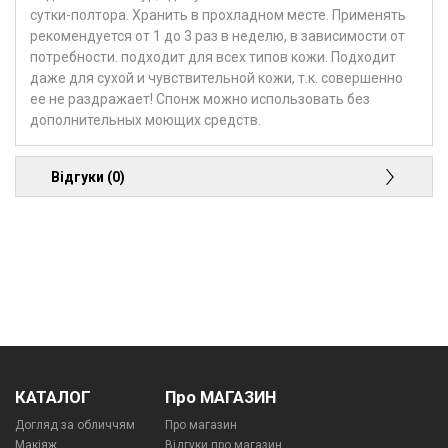
сутки-полтора. Хранить в прохладном месте. Применять
рекомендуется от 1 до 3 раз в неделю, в зависимости от
потребности. подходит для всех типов кожи. Подходит
даже для сухой и чувствительной кожи, т.к. совершенно
ее не раздражает! Спонж можно использовать без
дополнительных моющих средств.
Відгуки (0)
КАТАЛОГ
Про МАГАЗИН
Догляд за обличчям
Про магазин
Макіяж
Відгуки про магазин