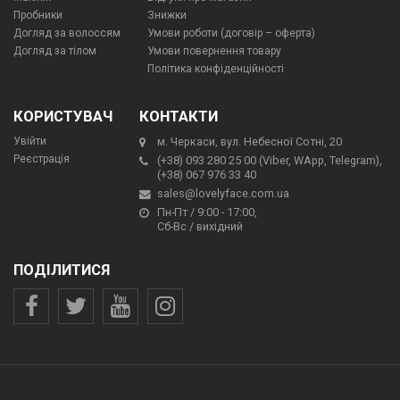
Пробники
Знижки
Догляд за волоссям
Умови роботи (договір – оферта)
Догляд за тілом
Умови повернення товару
Політика конфіденційності
КОРИСТУВАЧ
КОНТАКТИ
Увійти
м. Черкаси, вул. Небесної Сотні, 20
Реєстрація
(+38) 093 280 25 00 (Viber, WApp, Telegram),
(+38) 067 976 33 40
sales@lovelyface.com.ua
Пн-Пт / 9:00 - 17:00,
Сб-Вс / вихідний
ПОДІЛИТИСЯ