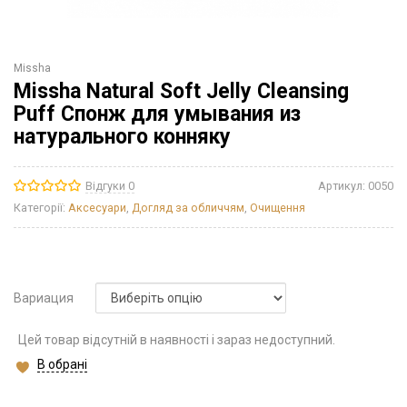
Missha
Missha Natural Soft Jelly Cleansing
Puff Спонж для умывания из
натурального конняку
Відгуки 0
Артикул:
0050
Категорії:
Аксесуари
,
Догляд за обличчям
,
Очищення
Вариация
Цей товар відсутній в наявності і зараз недоступний.
В обрані