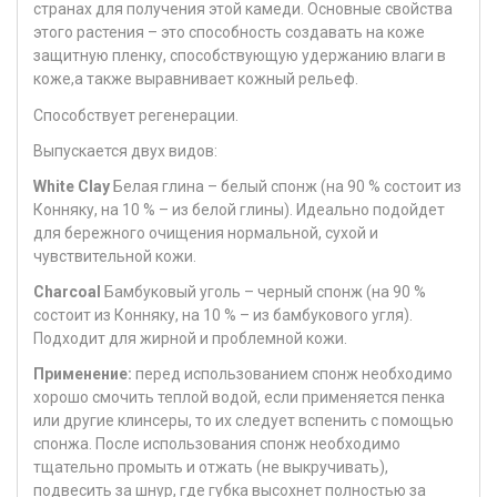
странах для получения этой камеди. Основные свойства
этого растения – это способность создавать на коже
защитную пленку, способствующую удержанию влаги в
коже,а также выравнивает кожный рельеф.
Способствует регенерации.
Выпускается двух видов:
White Clay
Белая глина – белый спонж (на 90 % состоит из
Конняку, на 10 % – из белой глины). Идеально подойдет
для бережного очищения нормальной, сухой и
чувствительной кожи.
Charcoal
Бамбуковый уголь – черный спонж (на 90 %
состоит из Конняку, на 10 % – из бамбукового угля).
Подходит для жирной и проблемной кожи.
Применение:
перед использованием спонж необходимо
хорошо смочить теплой водой, если применяется пенка
или другие клинсеры, то их следует вспенить с помощью
спонжа. После использования спонж необходимо
тщательно промыть и отжать (не выкручивать),
подвесить за шнур, где губка высохнет полностью за