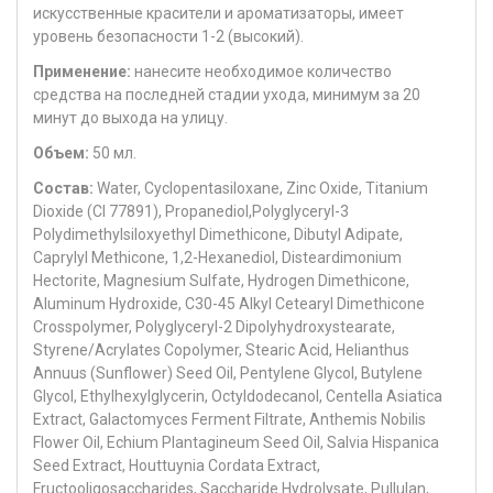
искусственные красители и ароматизаторы, имеет
уровень безопасности 1-2 (высокий).
Применение:
нанесите необходимое количество
средства на последней стадии ухода, минимум за 20
минут до выхода на улицу.
Объем:
50 мл.
Состав:
Water, Cyclopentasiloxane, Zinc Oxide, Titanium
Dioxide (CI 77891), Propanediol,Polyglyceryl-3
Polydimethylsiloxyethyl Dimethicone, Dibutyl Adipate,
Caprylyl Methicone, 1,2-Hexanediol, Disteardimonium
Hectorite, Magnesium Sulfate, Hydrogen Dimethicone,
Aluminum Hydroxide, C30-45 Alkyl Cetearyl Dimethicone
Crosspolymer, Polyglyceryl-2 Dipolyhydroxystearate,
Styrene/Acrylates Copolymer, Stearic Acid, Helianthus
Annuus (Sunflower) Seed Oil, Pentylene Glycol, Butylene
Glycol, Ethylhexylglycerin, Octyldodecanol, Centella Asiatica
Extract, Galactomyces Ferment Filtrate, Anthemis Nobilis
Flower Oil, Echium Plantagineum Seed Oil, Salvia Hispanica
Seed Extract, Houttuynia Cordata Extract,
Fructooligosaccharides, Saccharide Hydrolysate, Pullulan,