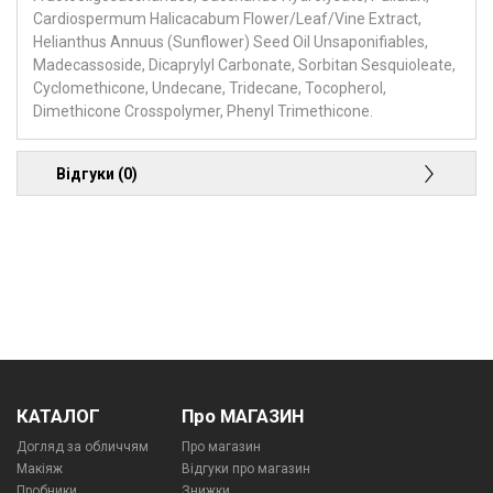
Cardiospermum Halicacabum Flower/Leaf/Vine Extract,
Helianthus Annuus (Sunflower) Seed Oil Unsaponifiables,
Madecassoside, Dicaprylyl Carbonate, Sorbitan Sesquioleate,
Cyclomethicone, Undecane, Tridecane, Tocopherol,
Dimethicone Crosspolymer, Phenyl Trimethicone.
Відгуки (0)
КАТАЛОГ
Про МАГАЗИН
Догляд за обличчям
Про магазин
Макіяж
Відгуки про магазин
Пробники
Знижки