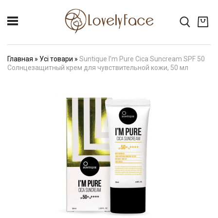
Главная
»
Усі товари
»
Suntique I’m Pure Cica Suncream SPF 50
Солнцезащитный крем для чувствительной кожи, 50 мл