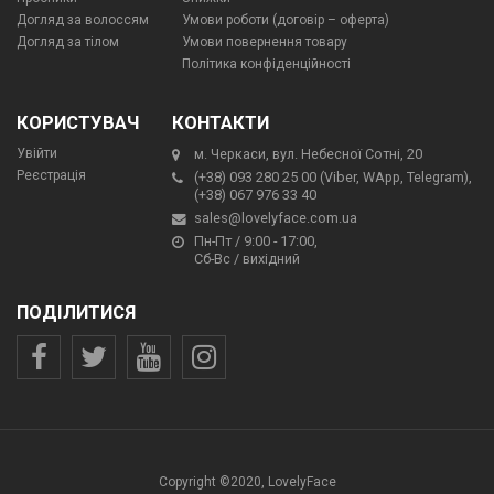
Догляд за волоссям
Умови роботи (договір – оферта)
Догляд за тілом
Умови повернення товару
Політика конфіденційності
КОРИСТУВАЧ
КОНТАКТИ
Увійти
м. Черкаси, вул. Небесної Сотні, 20
Реєстрація
(+38) 093 280 25 00 (Viber, WApp, Telegram),
(+38) 067 976 33 40
sales@lovelyface.com.ua
Пн-Пт / 9:00 - 17:00,
Сб-Вс / вихідний
ПОДІЛИТИСЯ
Copyright ©2020, LovelyFace