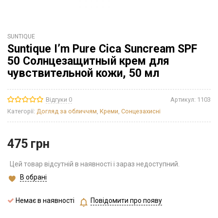
SUNTIQUE
Suntique I’m Pure Cica Suncream SPF
50 Солнцезащитный крем для
чувствительной кожи, 50 мл
Відгуки 0
Артикул:
1103
Категорії:
Догляд за обличчям
,
Креми
,
Сонцезахисні
475
грн
Цей товар відсутній в наявності і зараз недоступний.
В обрані
Немає в наявності
Повідомити про появу