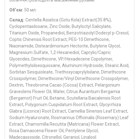
Об’єм:
50 мл.
Склад:
Centella Asiatica (Gotu Kola) Extract(35.8%),
Cyclopentasiloxane, Zinc Oxide, Butyloctyl Salicylate,
Titanium Oxide, Propanediol, Benzotriazolyl Dodecyl p-Cresol,
Coptis Chinensis Root Extract, PEG-10 Dimethicone,
Niacinamide, Disteardimonium Hectorite, Butylene Glycol,
Magnesium Sulfate, 1,2-Hexanediol, Caprylic/Capric
Glycerides, Dimethicone, VP/Hexadecene Copolymer,
Polymethylsilsesquioxane, Aluminum Hydroxide, Stearic Acid,
Sorbitan Sesquioleate, Triethoxycaprylylsilane, Dimethicone
Crosspolymer, Dimethicone/Vinyl Dimethicone Crosspolymer,
Dextrin, Theobroma Cacao (Cocoa) Extract, Pelargonium
Graveolens Flower Oil, Water, Citrus Aurantium Bergamia
(Bergamot) Fruit Oil, Betaine, Scutellaria Baicalensis Root
Extract, Polygonum Cuspidatum Root Extract, Glycyrrhiza
Glabra (Licorice) Root Extract, Camellia Sinensis Leaf Extract,
Sodium Hyaluronate, Rosmarinus Officinalis (Rosemary) Leaf
Extract, Chamomilla Recutita (Matricaria) Flower Extract,
Rosa Damascena Flower Oil, Pentylene Glycol,
Madecassoside, Citronellol, Geraniol, Linalool.