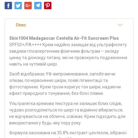
Опис
Skin1004 Madagascar Centella Air-Fit Suncream Plus
SPF50+/PA++++ Крем надійно захищає від ультрафіолету
завдяки гіпоалергенним фізичним фільтрам – оксиду
цинку та діоксиду титану, які не провокують подразнення
навіть на чутливій шкірі.
Засіб відображає УФ-випромінювання, запобігаючи
опікам, почервонінню шкіри, появі пігментації та
фотостарінню. Крем трохи коригує тон шкіри, надаючи
ефект природного тонування, без білої плівки.
Ультралегка кремова текстура не залишає білих слідів,
чудово розподіляється по шкірі та відмінно вбирається,
не відчувається на обличчі, освіжає. Крем підходить для
використання у будь-яку пору року.
Формула заснована на 35.8% екстракт центелли, зібраної