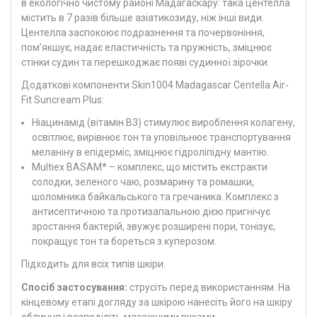
в екологічно чистому районі Мадагаскару: така центелла
містить в 7 разів більше азіатикозиду, ніж інші види.
Центелла заспокоює подразнення та почервоніння,
пом’якшує, надає еластичність та пружність, зміцнює
стінки судин та перешкоджає появі судинної зірочки.
Додаткові компоненти Skin1004 Madagascar Centella Air-
Fit Suncream Plus:
Ніацинамід (вітамін B3) стимулює вироблення колагену,
освітлює, вирівнює тон та уповільнює транспортування
меланіну в епідерміс, зміцнює гідроліпідну мантію.
Multiex BASAM* – комплекс, що містить екстракти
солодки, зеленого чаю, розмарину та ромашки,
шоломника байкальського та гречаника. Комплекс з
антисептичною та протизапальною дією пригнічує
зростання бактерій, звужує розширені пори, тонізує,
покращує тон та бореться з куперозом.
Підходить для всіх типів шкіри.
Спосіб застосування:
струсіть перед використанням. На
кінцевому етапі догляду за шкірою нанесіть його на шкіру
обличчя і розподіліть масажними рухами.