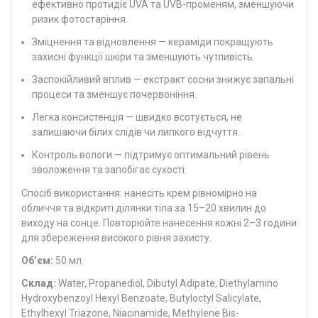
ефективно протидіє UVA та UVB-променям, зменшуючи
ризик фотостаріння.
Зміцнення та відновлення — кераміди покращують
захисні функції шкіри та зменшують чутливість.
Заспокійливий вплив — екстракт сосни знижує запальні
процеси та зменшує почервоніння.
Легка консистенція — швидко всотується, не
залишаючи білих слідів чи липкого відчуття.
Контроль вологи — підтримує оптимальний рівень
зволоження та запобігає сухості.
Спосіб використання: нанесіть крем рівномірно на
обличчя та відкриті ділянки тіла за 15–20 хвилин до
виходу на сонце. Повторюйте нанесення кожні 2–3 години
для збереження високого рівня захисту.
Об’єм:
50 мл.
Склад:
Water, Propanediol, Dibutyl Adipate, Diethylamino
Hydroxybenzoyl Hexyl Benzoate, Butyloctyl Salicylate,
Ethylhexyl Triazone, Niacinamide, Methylene Bis-