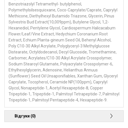
Benzotriazolyl Tetramethyl- butylphenol,
Polymethylsilsesquioxane, Coco-Caprylate/Caprate, Caprylyl
Methicone, Diethylhexyl Butamido Triazone, Glycerin, Pinus
Sylvestris Bud Extract(10,009ppm), Butylene Glycol, 1,2-
Hexanediol, Pentylene Glycol, Cardiospermum Halicacabum
Flower/Leaf/Vine Extract, Hedychium Coronarium Root
Extract, Echium Planta-gineum Seed Oil, Behenyl Alcohol,
Poly C10-30 Alkyl Acrylate, Polyglyceryl-3 Methylglucose
Distearate, Octyldodecanol, Decyl Glucoside, Tromethamine,
Carbomer, Acrylates/C10-30 Alkyl Acrylate Crosspolymer,
Sodium Stearoyl Glutamate, Polyacrylate Crosspolymer-6,
Ethylhexylglycerin, Adenosine, Helianthus Annuus
(Sunflower) Seed Oil Unsaponifiables, Xanthan Gum, Glyceryl
Caprylate, Tocopherol, Ceramide NP(100ppm), Caprylyl
Glycol, Nonapeptide-1, Acetyl Hexapeptide-8, Copper
Tripeptide-1, Tripeptide-1, Palmitoyl Tetrapeptide-7, Palmitoyl
Tripeptide-1, Palmitoyl Pentapeptide-4, Hexapeptide-9.
Відгуки (0)