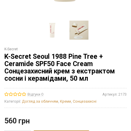
K-Secret
K-Secret Seoul 1988 Pine Tree +
Ceramide SPF50 Face Cream
Cонцезахисний крем з екстрактом
сосни і керамідами, 50 мл
Відгуки 0
Артикул:
2173
Категорії:
Догляд за обличчям
,
Креми
,
Сонцезахисні
560
грн