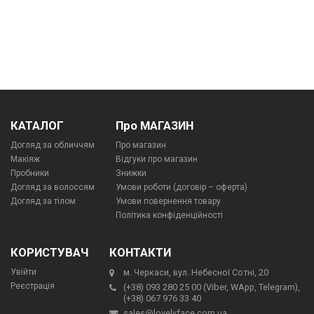
КАТАЛОГ
Про МАГАЗИН
Догляд за обличчям
Про магазин
Макіяж
Відгуки про магазин
Пробники
Знижки
Догляд за волоссям
Умови роботи (договір – оферта)
Догляд за тілом
Умови повернення товару
Політика конфіденційності
КОРИСТУВАЧ
КОНТАКТИ
Увійти
м. Черкаси, вул. Небесної Сотні, 20
Реєстрація
(+38) 093 280 25 00 (Viber, WApp, Telegram),
(+38) 067 976 33 40
sales@lovelyface.com.ua