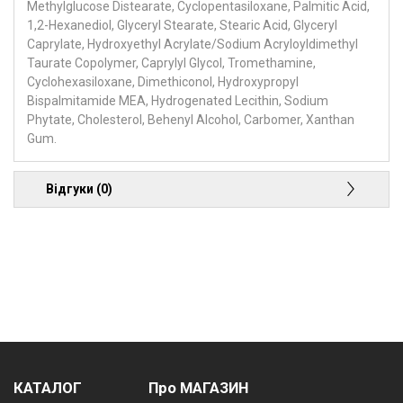
Methylglucose Distearate, Cyclopentasiloxane, Palmitic Acid,
1,2-Hexanediol, Glyceryl Stearate, Stearic Acid, Glyceryl
Caprylate, Hydroxyethyl Acrylate/Sodium Acryloyldimethyl
Taurate Copolymer, Caprylyl Glycol, Tromethamine,
Cyclohexasiloxane, Dimethiconol, Hydroxypropyl
Bispalmitamide MEA, Hydrogenated Lecithin, Sodium
Phytate, Cholesterol, Behenyl Alcohol, Carbomer, Xanthan
Gum.
Відгуки (0)
КАТАЛОГ
Про МАГАЗИН