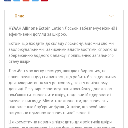
Опис
HYAAH Allinone Ectoin Lotion
Лосьон забезпечує ніжний і
ефективний догляд за шкірою.
Ектоїн, що входить до складу лосьйону, відомий своїми
зволожувальними і захисними властивостями, сприяючи
збереженню водного балансу і поліпшенню загального
стану шкіри.
Лосьйон має легку текстуру, швидко вбирається, не
залишаючи відчуття липкості, що робить його ідеальним
для використання як у ранковому, так і у вечірньому
догляді. Регулярне застосування лосьйону допомагає
пом’якшити і зволожити шкіру, надаючи їй здорового і
сяючого вигляду. Містить компоненти, що сприяють
відновленню бар’єрних функцій шкіри, що особливо
актуально в умовах несприятливої екології.
Ця косметична новинка підходить для всіх типів шкіри,
включно з чутливою, і може бути використана як основа