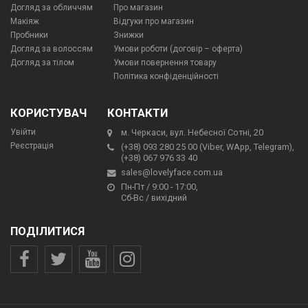
Догляд за обличчям
Про магазин
Макіяж
Відгуки про магазин
Пробники
Знижки
Догляд за волоссям
Умови роботи (договір – оферта)
Догляд за тілом
Умови повернення товару
Політика конфіденційності
КОРИСТУВАЧ
КОНТАКТИ
Увійти
м. Черкаси, вул. Небесної Сотні, 20
Реєстрація
(+38) 093 280 25 00 (Viber, WApp, Telegram),
(+38) 067 976 33 40
sales@lovelyface.com.ua
Пн-Пт / 9:00 - 17:00,
Сб-Вс / вихідний
ПОДІЛИТИСЯ