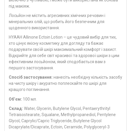
під макіяж.
Лосьйон не містить агресивних хімічних речовин і
мінеральних олій, що робить його безпечним для
щоденного використання.
HYAAH Allinone Ectoin Lotion – це чудовий вибір для тих,
хто цінує якісну косметику для догляду та бажає
подарувати своїй шкірі максимальний комфорт і захист.
Відкрийте для себе світ красивої та здорової шкіри з цим
ефективним лосьйоном, який сподобається вам з
першого застосування.
Спосіб застосування:
нанесіть необхідну кількість засобу
на чисту шкіру і акуратно поплескайте по шкірі для
кращого поглинання.
Об’єм:
100 мл.
Склад:
Water, Glycerin, Butylene Glycol, Pentaerythrityl
Tetraisostearate, Squalane, Methylpropanediol, Pentylene
Glycol, Caprylic/Capric Triglyceride, Butylene Glycol
Dicaprylate/Dicaprate, Ectoin, Ceramide, Polyglyceryl-3