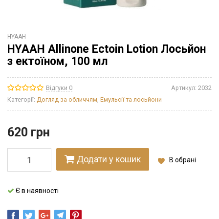
HYAAH
HYAAH Allinone Ectoin Lotion Лосьйон
з ектоїном, 100 мл
Відгуки 0
Артикул:
2032
Категорії:
Догляд за обличчям
,
Емульсії та лосьйони
620
грн
Додати у кошик
В обрані
Є в наявності