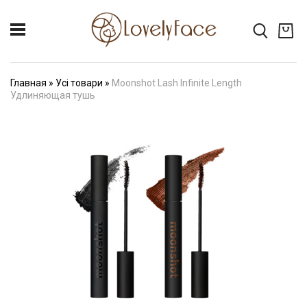
Главная
»
Усі товари
»
Moonshot Lash Infinite Length
Удлиняющая тушь