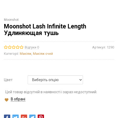
Moonshot
Moonshot Lash Infinite Length
Удлиняющая тушь
Відгуки 0
Артикул:
1290
Категорії:
Макіяж
,
Макіяж очей
Цвет
Цей товар відсутній в наявності і зараз недоступний.
В обрані