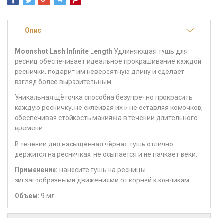
Опис
Moonshot Lash Infinite Length
Удлиняющая тушь для
ресниц обеспечивает идеальное прокрашивание каждой
реснички, подарит им невероятную длину и сделает
взгляд более выразительным.
Уникальная щёточка способна безупречно прокрасить
каждую ресничку, не склеивая их и не оставляя комочков,
обеспечивая стойкость макияжа в течении длительного
времени.
В течении дня насыщенная чёрная тушь отлично
держится на ресничках, не осыпается и не пачкает веки.
Применение:
нанесите тушь на ресницы
зигзагообразными движениями от корней к кончикам.
Объем:
9 мл.