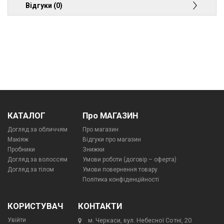
Відгуки (0)
КАТАЛОГ
Про МАГАЗИН
Догляд за обличчям
Про магазин
Макіяж
Відгуки про магазин
Пробники
Знижки
Догляд за волоссям
Умови роботи (договір – оферта)
Догляд за тілом
Умови повернення товару
Політика конфіденційності
КОРИСТУВАЧ
КОНТАКТИ
Увійти
м. Черкаси, вул. Небесної Сотні, 20