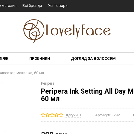
о магазин
Всі бренди
Усі товари
КІЯЖ
ПРОБНИКИ
ДОГЛЯД ЗА ВОЛОССЯМ
er Фиксатор макияжа, 60 мл
Peripera
Peripera Ink Setting All Day
60 мл
Відгуки 0
Артикул:
1292