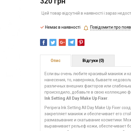
320
грн
Цей товар відсутній в наявності і зараз недос
Немає в наявності
Повідомити про появ
Опис
Відгуки (0)
Если вы очень любите красивый макияж и к
нанесения, то, наверняка, бываете недоволь
различных внешних факторов или слабеньки
происходило, добавьте в свою коллекцию 
Ink Setting All Day Make Up Fixer
.
Peripera Ink Setting All Day Make Up Fixer с
закрепляет макияж и обеспечивает его сто
размазывание и скатывание косметики. Мож
выравнивает рельеф кожи, обеспечивает б