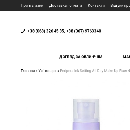
Про магазин
Доставка і оплата
Контакти
Відгуки пр
+38 (063) 326 45 35, +38 (067) 9763340
ДОГЛЯД ЗА ОБЛИЧЧЯМ
МА
Главная
»
Усі товари
»
Peripera Ink Setting All Day Make Up Fix