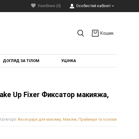
Улюблені (0)
Особистий кабінет
Кошик
ДОГЛЯД ЗА ТІЛОМ
УЦІНКА
 Make Up Fixer Фиксатор макияжа,
Категорії:
Аксесуари для макіяжу
,
Макіяж
,
Праймери та основи