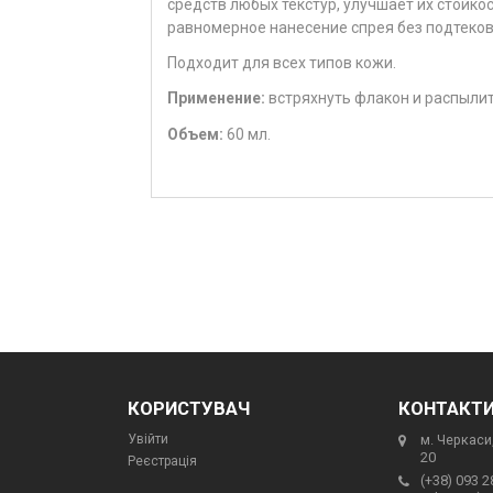
средств любых текстур, улучшает их стойк
равномерное нанесение спрея без подтеков
Подходит для всех типов кожи.
Применение:
встряхнуть флакон и распылить
Объем:
60 мл.
КОРИСТУВАЧ
КОНТАКТ
Увійти
м. Черкаси,
20
Реєстрація
(+38) 093 2