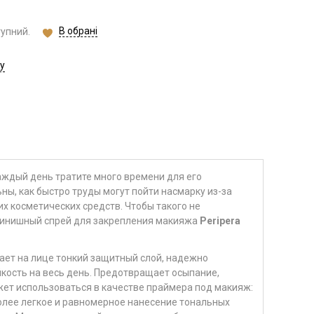
В обрані
тупний.
у
аждый день тратите много времени для его
ны, как быстро труды могут пойти насмарку из-за
х косметических средств. Чтобы такого не
финишный спрей для закрепления макияжа
Peripera
оздает на лице тонкий защитный слой, надежно
йкость на весь день. Предотвращает осыпание,
ет использоваться в качестве праймера под макияж:
олее легкое и равномерное нанесение тональных