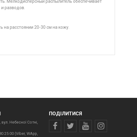
ость. Мелкодисперсный распылитель обеспечивает
 и разводов.
 на расстоянии 20-30 см на кожу.
И
ПОДІЛИТИСЯ
 вул. Небесної Сотні,
80 25 00 (Viber, WApp,